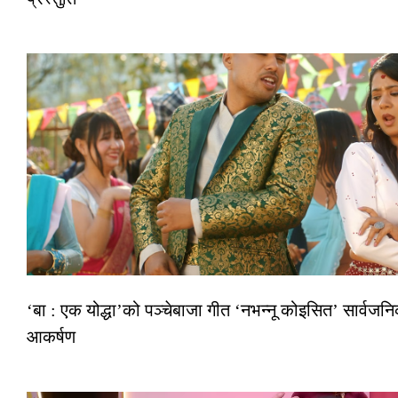
‘बा : एक योद्धा’को पञ्चेबाजा गीत ‘नभन्नू कोइसित’ सार्वज
आकर्षण