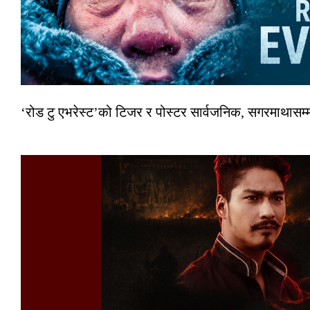
‘रोड टु एभरेस्ट’को टिजर र पोस्टर सार्वजनिक, सगरमाथासम्