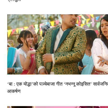
‘बा : एक योद्धा’को पञ्चेबाजा गीत ‘नभन्नू कोइसित’ सार्वज
आकर्षण