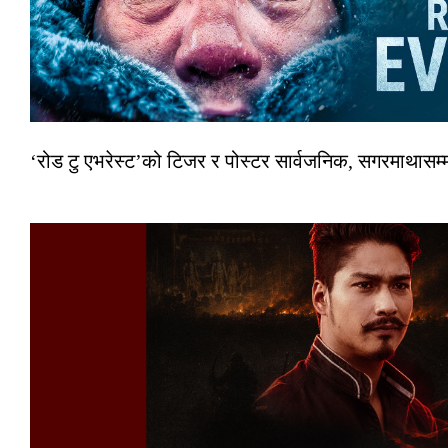
‘रोड टु एभरेस्ट’को टिजर र पोस्टर सार्वजनिक, सगरमाथासम्