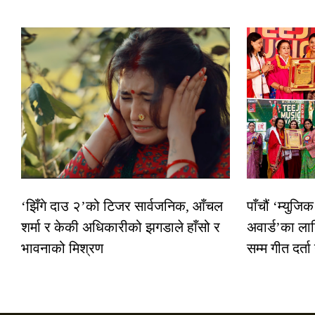
‘झिँगे दाउ २’को टिजर सार्वजनिक, आँचल
पाँचौं ‘म्युज
शर्मा र केकी अधिकारीको झगडाले हाँसो र
अवार्ड’का ला
भावनाको मिश्रण
सम्म गीत दर्ता