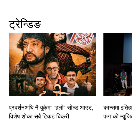
ट्रेन्डिङ
प्रदर्शनअघि नै युकेमा ‘हली’ सोल्ड आउट,
कान्समा इतिह
विशेष शोका सबै टिकट बिक्री
फग’को म्युजि