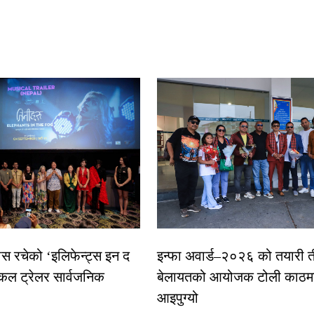
ास रचेको ‘इलिफेन्ट्स इन द
इन्फा अवार्ड–२०२६ को तयारी त
कल ट्रेलर सार्वजनिक
बेलायतको आयोजक टोली काठमा
आइपुग्यो