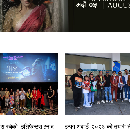
ास रचेको ‘इलिफेन्ट्स इन द
इन्फा अवार्ड–२०२६ को तयारी त