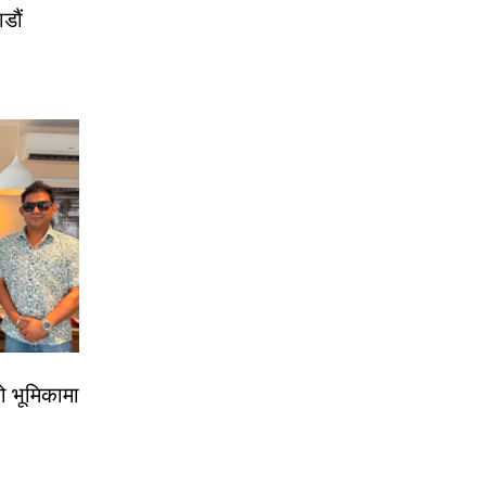
डौं
ो भूमिकामा