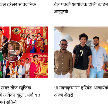
कल ट्रेलर सार्वजनिक
बेलायतको आयोजक टोली काठमा
आइपुग्यो
िक खबर तीज म्युजिक
‘म मदनकृष्ण’मा हरिवंश आचार्यक
गि आवेदन खुला, भदौ १३
अरुण क्षेत्री
 गर्न सकिने