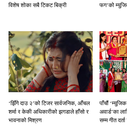
विशेष शोका सबै टिकट बिक्री
फग’को म्युजि
‘झिँगे दाउ २’को टिजर सार्वजनिक, आँचल
पाँचौं ‘म्युज
शर्मा र केकी अधिकारीको झगडाले हाँसो र
अवार्ड’का ला
भावनाको मिश्रण
सम्म गीत दर्ता