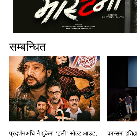
सम्बन्धित
प्रदर्शनअघि नै युकेमा ‘हली’ सोल्ड आउट,
कान्समा इतिह