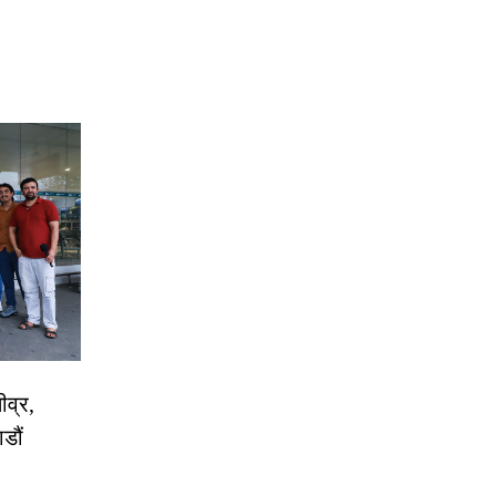
ीव्र,
डौं