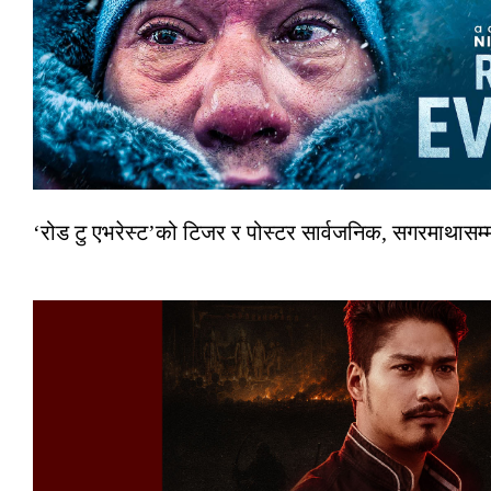
‘रोड टु एभरेस्ट’को टिजर र पोस्टर सार्वजनिक, सगरमाथासम्