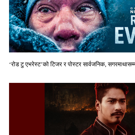
‘रोड टु एभरेस्ट’को टिजर र पोस्टर सार्वजनिक, सगरमाथासम्