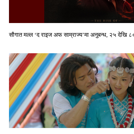
सौगात मल्ल ‘द राइज अफ साम्राज्य’मा अनुबन्ध, २५ देखि ८०