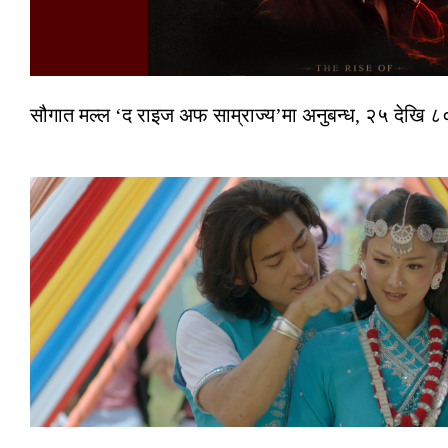
सौगात मल्ल ‘द राइज अफ साम्राज्य’मा अनुबन्ध, २५ देखि ८०