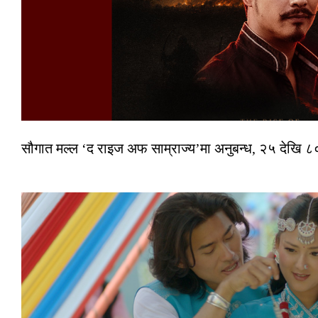
सौगात मल्ल ‘द राइज अफ साम्राज्य’मा अनुबन्ध, २५ देखि ८०