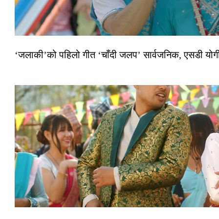
‘जलाकी’को पहिलो गीत ‘चाँदी जलप’ सार्वजनिक, एसडी योगी–अञ