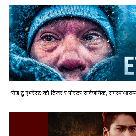
‘रोड टु एभरेस्ट’को टिजर र पोस्टर सार्वजनिक, सगरमाथासम्