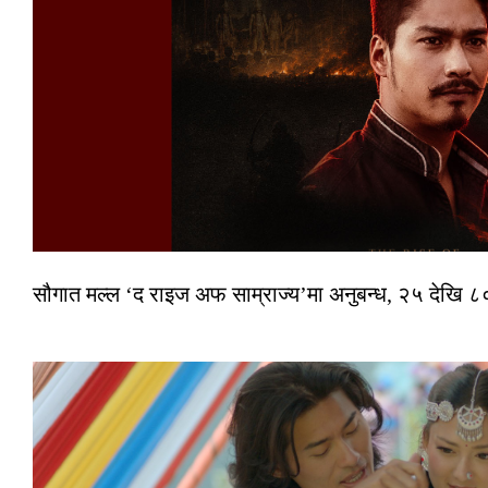
सौगात मल्ल ‘द राइज अफ साम्राज्य’मा अनुबन्ध, २५ देखि ८०