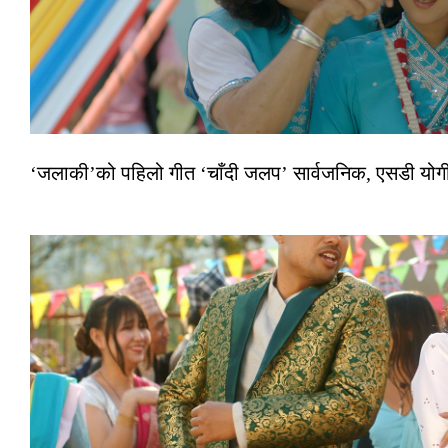
‘जलाकी’को पहिलो गीत ‘चाँदी जलप’ सार्वजनिक, एसडी योगी–अञ