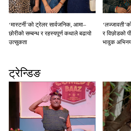
‘मास्टर्नी’को ट्रेलर सार्वजनिक, आमा–
‘लज्जावती’को 
छोरीको सम्बन्ध र रहस्यपूर्ण कथाले बढायो
र विछोडको पी
उत्सुकता
भावुक अभिन
ट्रेन्डिङ