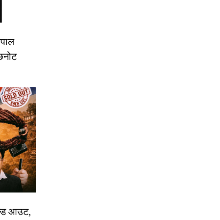
ेपाल
छनोट
ोल्ड आउट,