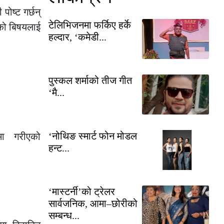
ोष्ट गर्छन्
टेलिभिजनमा फर्किए हर्के
नको बिषयलाई
हल्दार, ‘कमेडी...
पुस्कल शर्माको तीज गीत
‘मै...
‘नोथिङ स्मार्ट फोन मोडल
ा गरीएको
हन्ट...
‘मास्टर्नी’को ट्रेलर
सार्वजनिक, आमा–छोरीको
सम्बन्ध...