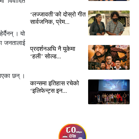
मा विवादित
‘लज्जावती’को दोस्रो गीत
सार्वजनिक, प्रेम...
र्दैनन् । यो
तका जनतालाई
प्रदर्शनअघि नै युकेमा
‘हली’ सोल्ड...
नाएका छन् ।
कान्समा इतिहास रचेको
‘इलिफेन्ट्स इन...