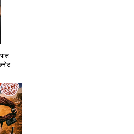
ेपाल
छनोट