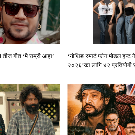
ो तीज गीत ‘मै राम्री आहा’
‘नोथिङ स्मार्ट फोन मोडल हन्ट न
२०२६’का लागि ४२ प्रतियोगी 