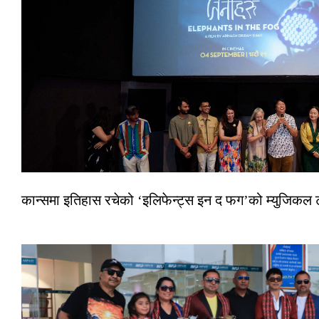
कान्समा इतिहास रचेको ‘इलिफेन्ट्स इन द फग’को म्युजिकल ट