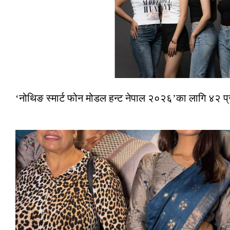
‘नोथिङ स्मार्ट फोन मोडल हन्ट नेपाल २०२६’का लागि ४२ प