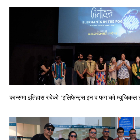
कान्समा इतिहास रचेको ‘इलिफेन्ट्स इन द फग’को म्युजिकल ट