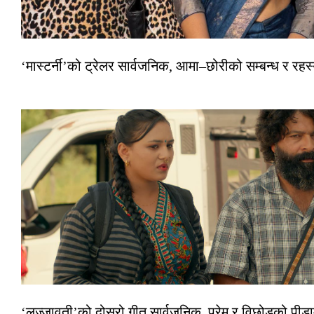
‘मास्टर्नी’को ट्रेलर सार्वजनिक, आमा–छोरीको सम्बन्ध र रहस्
‘लज्जावती’को दोस्रो गीत सार्वजनिक, प्रेम र विछोडको पीडा