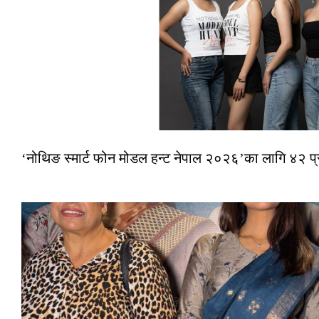
‘नोथिङ स्मार्ट फोन मोडल हन्ट नेपाल २०२६’का लागि ४२ प