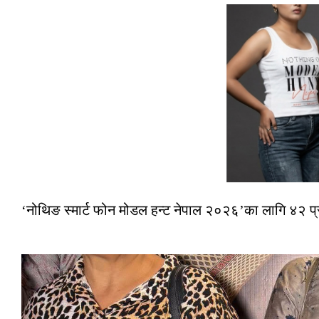
‘नोथिङ स्मार्ट फोन मोडल हन्ट नेपाल २०२६’का लागि ४२ प