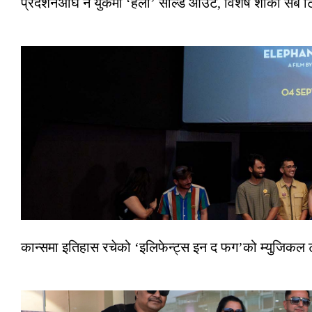
प्रदर्शनअघि नै युकेमा ‘हली’ सोल्ड आउट, विशेष शोका सबै 
कान्समा इतिहास रचेको ‘इलिफेन्ट्स इन द फग’को म्युजिकल ट