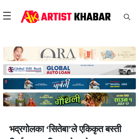
भद्रगोलका ‘सितेबा’ले एकिकृत बस्ती