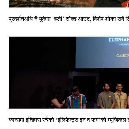
प्रदर्शनअघि नै युकेमा ‘हली’ सोल्ड आउट, विशेष शोका सबै 
कान्समा इतिहास रचेको ‘इलिफेन्ट्स इन द फग’को म्युजिकल ट