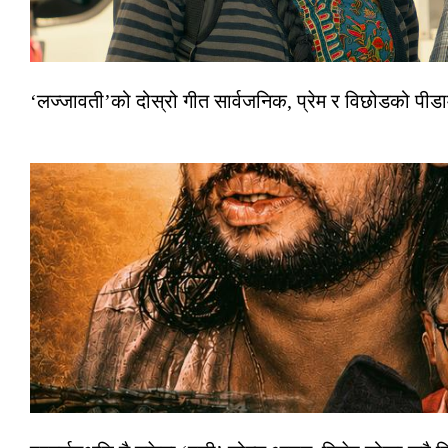
‘लज्जावती’को दोस्रो गीत सार्वजनिक, प्रेम र विछोडको पीड