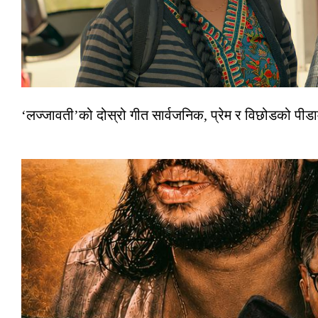
‘लज्जावती’को दोस्रो गीत सार्वजनिक, प्रेम र विछोडको पीड