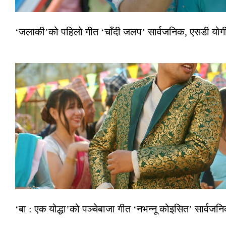
‘जलाकी’को पहिलो गीत ‘चाँदी जलप’ सार्वजनिक, एसडी योगी–अञ
‘बा : एक योद्धा’को पञ्चेबाजा गीत ‘नभन्नू कोइसित’ सार्वज