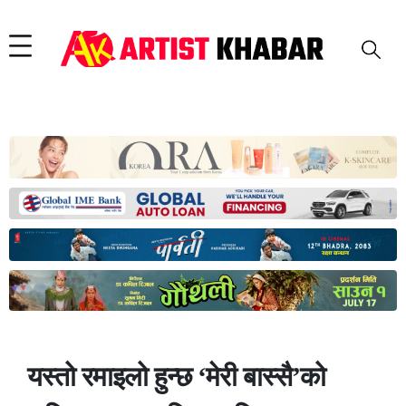
यस्तो रमाइलो हुन्छ ‘मेरी बास्सै’को