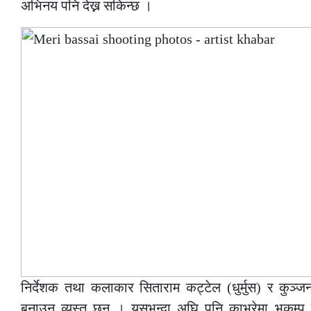
अभिनय पनि देख्न सकिन्छ ।
निर्देशक तथा कलाकार सिताराम कट्टेल (धुर्मुस) र कुञ्जन
बनाउन व्यस्त छन् । यसभन्दा अघि पनि काभ्रेमा भुकम्प