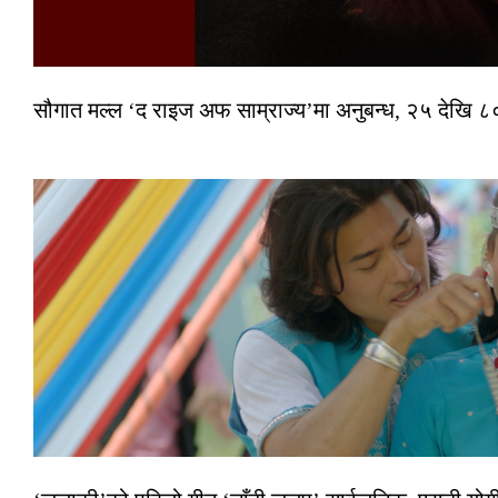
सौगात मल्ल ‘द राइज अफ साम्राज्य’मा अनुबन्ध, २५ देखि ८०