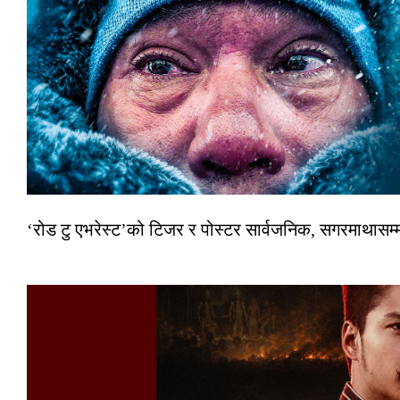
‘रोड टु एभरेस्ट’को टिजर र पोस्टर सार्वजनिक, सगरमाथासम्