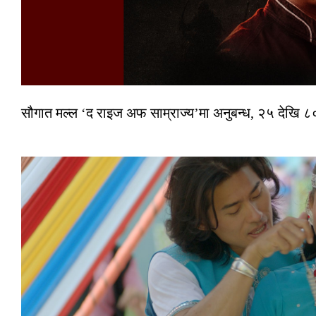
सौगात मल्ल ‘द राइज अफ साम्राज्य’मा अनुबन्ध, २५ देखि ८०