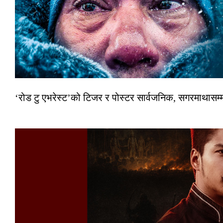
‘रोड टु एभरेस्ट’को टिजर र पोस्टर सार्वजनिक, सगरमाथासम्