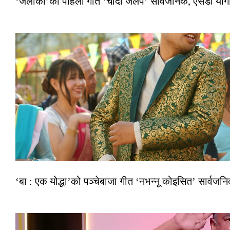
‘जलाकी’को पहिलो गीत ‘चाँदी जलप’ सार्वजनिक, एसडी योगी–अञ
‘बा : एक योद्धा’को पञ्चेबाजा गीत ‘नभन्नू कोइसित’ सार्वज