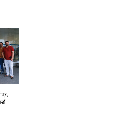
ीव्र,
डौं