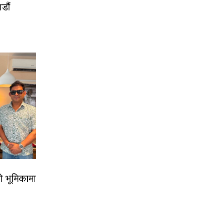
डौं
ो भूमिकामा