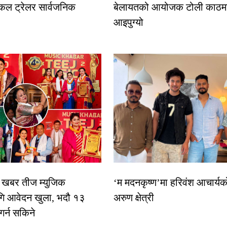
कल ट्रेलर सार्वजनिक
बेलायतको आयोजक टोली काठमा
आइपुग्यो
िक खबर तीज म्युजिक
‘म मदनकृष्ण’मा हरिवंश आचार्यक
गि आवेदन खुला, भदौ १३
अरुण क्षेत्री
 गर्न सकिने