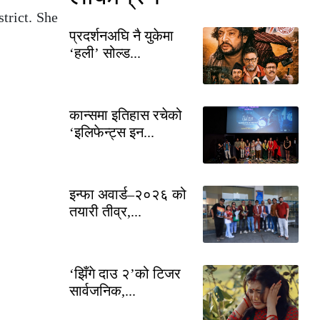
trict. She
प्रदर्शनअघि नै युकेमा
‘हली’ सोल्ड...
कान्समा इतिहास रचेको
‘इलिफेन्ट्स इन...
इन्फा अवार्ड–२०२६ को
तयारी तीव्र,...
‘झिँगे दाउ २’को टिजर
सार्वजनिक,...