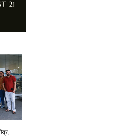
ीव्र,