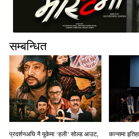
सम्बन्धित
प्रदर्शनअघि नै युकेमा ‘हली’ सोल्ड आउट,
कान्समा इतिह