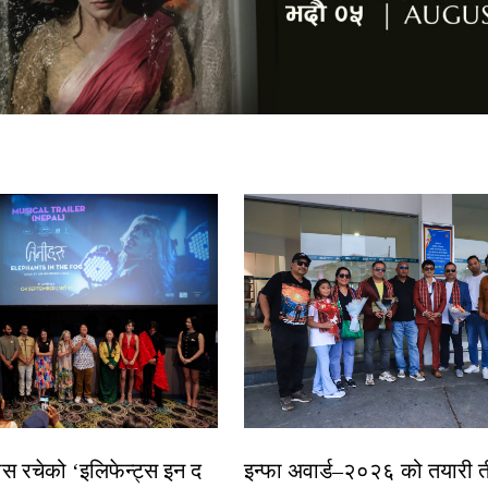
ास रचेको ‘इलिफेन्ट्स इन द
इन्फा अवार्ड–२०२६ को तयारी त