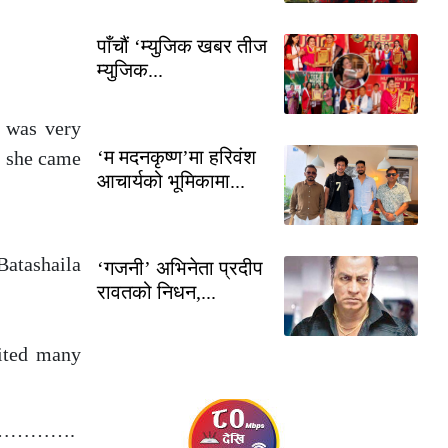
पाँचौं ‘म्युजिक खबर तीज
म्युजिक...
e was very
‘म मदनकृष्ण’मा हरिवंश
me she came
आचार्यको भूमिकामा...
Batashaila
‘गजनी’ अभिनेता प्रदीप
रावतको निधन,...
sited many
……….