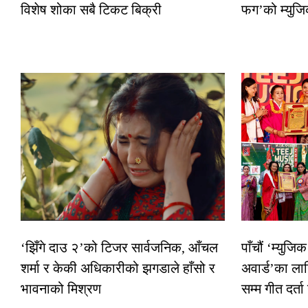
विशेष शोका सबै टिकट बिक्री
फग’को म्युजि
‘झिँगे दाउ २’को टिजर सार्वजनिक, आँचल
पाँचौं ‘म्युज
शर्मा र केकी अधिकारीको झगडाले हाँसो र
अवार्ड’का ला
भावनाको मिश्रण
सम्म गीत दर्ता