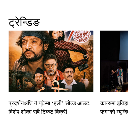
ट्रेन्डिङ
प्रदर्शनअघि नै युकेमा ‘हली’ सोल्ड आउट,
कान्समा इतिह
विशेष शोका सबै टिकट बिक्री
फग’को म्युजि