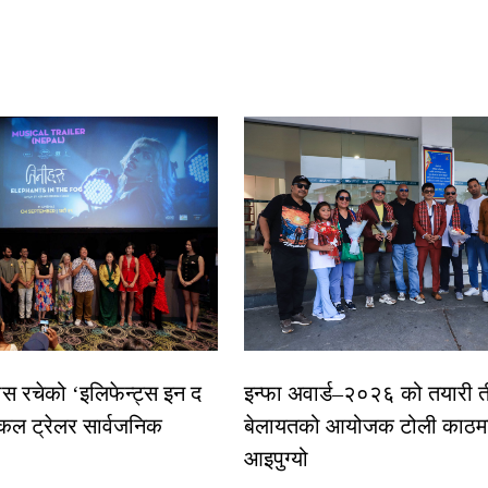
ास रचेको ‘इलिफेन्ट्स इन द
इन्फा अवार्ड–२०२६ को तयारी त
कल ट्रेलर सार्वजनिक
बेलायतको आयोजक टोली काठमा
आइपुग्यो