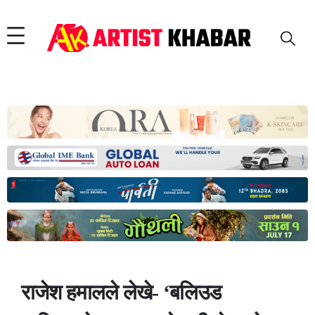
राजेश हमालले लेखे- ‘बलिउड