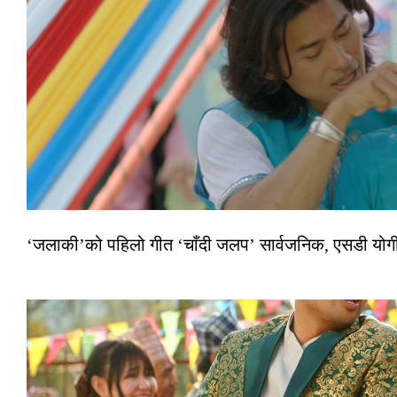
‘जलाकी’को पहिलो गीत ‘चाँदी जलप’ सार्वजनिक, एसडी योगी–अञ