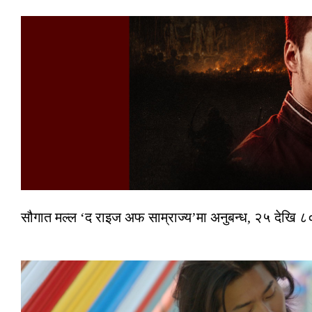
सौगात मल्ल ‘द राइज अफ साम्राज्य’मा अनुबन्ध, २५ देखि ८०