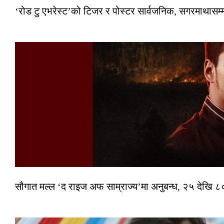
‘रोड टु एभरेस्ट’को टिजर र पोस्टर सार्वजनिक, सगरमाथासम्
सौगात मल्ल ‘द राइज अफ साम्राज्य’मा अनुबन्ध, २५ देखि ८०