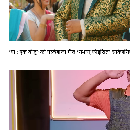
‘बा : एक योद्धा’को पञ्चेबाजा गीत ‘नभन्नू कोइसित’ सार्वज