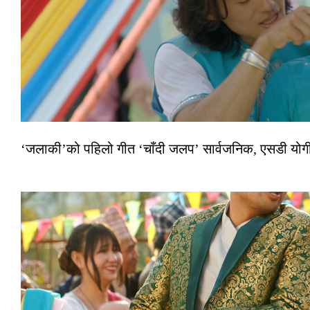
‘जलाकी’को पहिलो गीत ‘चाँदी जलप’ सार्वजनिक, एसडी योगी–अञ