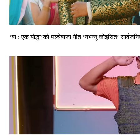
‘बा : एक योद्धा’को पञ्चेबाजा गीत ‘नभन्नू कोइसित’ सार्वज