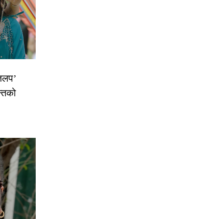
 जलप’
न्तको