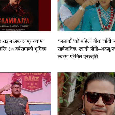
द राइज अफ साम्राज्य’मा
‘जलाकी’को पहिलो गीत ‘चाँदी
देखि ८० वर्षसम्मको भूमिका
सार्वजनिक, एसडी योगी–अञ्जु प
स्वरमा प्रेमिल प्रस्तुति