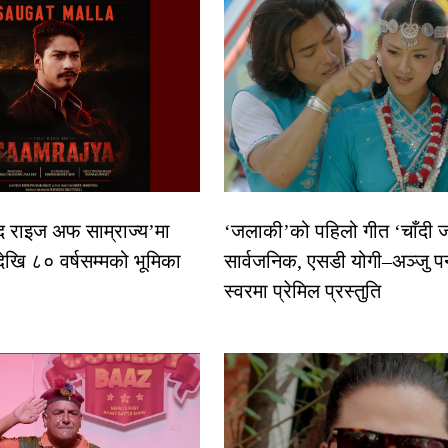
द राइज अफ साम्राज्य’मा
‘जलाकी’को पहिलो गीत ‘चाँदी
देखि ८० वर्षसम्मको भूमिका
सार्वजनिक, एसडी योगी–अञ्जु प
स्वरमा प्रेमिल प्रस्तुति