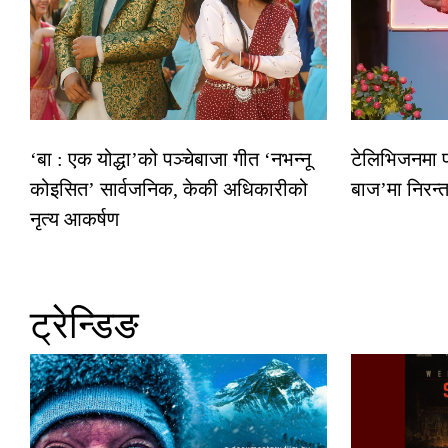
‘बा : एक योद्धा’को पञ्चेबाजा गीत ‘नभन्नू
टेलिभिजनमा फर
कोइसित’ सार्वजनिक, केकी अधिकारीको
बाज’मा निरन्त
नृत्य आकर्षण
ट्रेन्डिङ