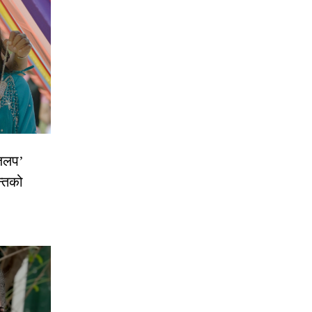
 जलप’
न्तको