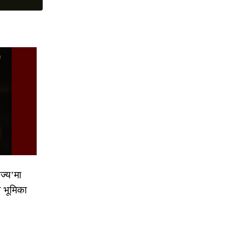
ज्य’मा
ो भूमिका