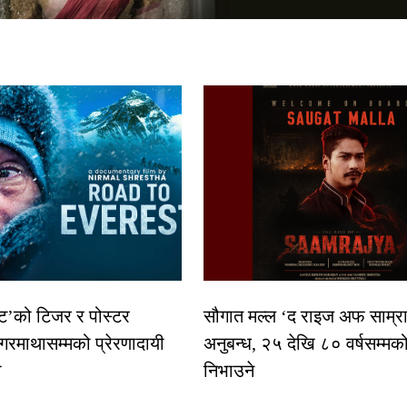
स्ट’को टिजर र पोस्टर
सौगात मल्ल ‘द राइज अफ साम्रा
गरमाथासम्मको प्रेरणादायी
अनुबन्ध, २५ देखि ८० वर्षसम्मक
ा
निभाउने