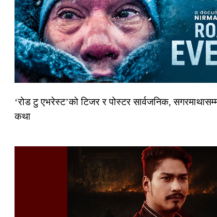
‘रोड टु एभरेस्ट’को टिजर र पोस्टर सार्वजनिक, सगरमाथासम्म
कथा