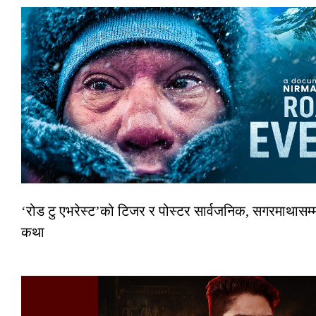
‘रोड टु एभरेस्ट’को टिजर र पोस्टर सार्वजनिक, सगरमाथासम्म
कथा