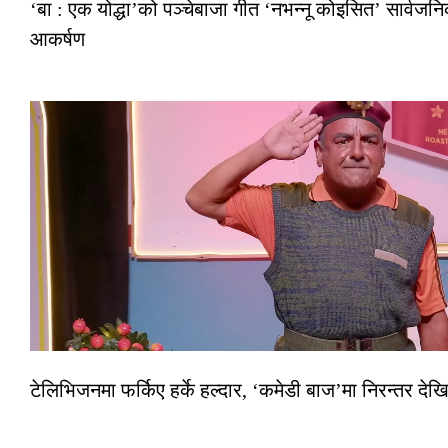
‘बा : एक योद्धा’को पञ्चेबाजा गीत ‘नभन्नू कोइसित’ सार्वज
आकर्षण
टेलिभिजनमा फर्किए हर्के हल्दार, ‘कमेडी बाज’मा निरन्तर देखि