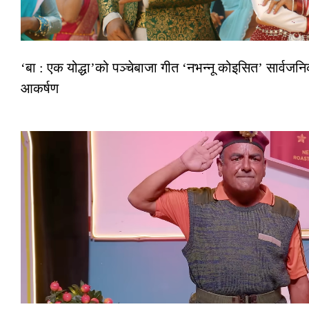
‘बा : एक योद्धा’को पञ्चेबाजा गीत ‘नभन्नू कोइसित’ सार्वज
आकर्षण