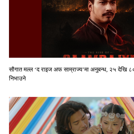
सौगात मल्ल ‘द राइज अफ साम्राज्य’मा अनुबन्ध, २५ देखि ८०
निभाउने