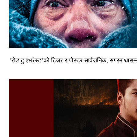
‘रोड टु एभरेस्ट’को टिजर र पोस्टर सार्वजनिक, सगरमाथासम्