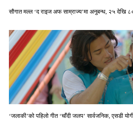
सौगात मल्ल ‘द राइज अफ साम्राज्य’मा अनुबन्ध, २५ देखि ८०
‘जलाकी’को पहिलो गीत ‘चाँदी जलप’ सार्वजनिक, एसडी योगी–अञ