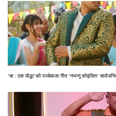
‘बा : एक योद्धा’को पञ्चेबाजा गीत ‘नभन्नू कोइसित’ सार्वज