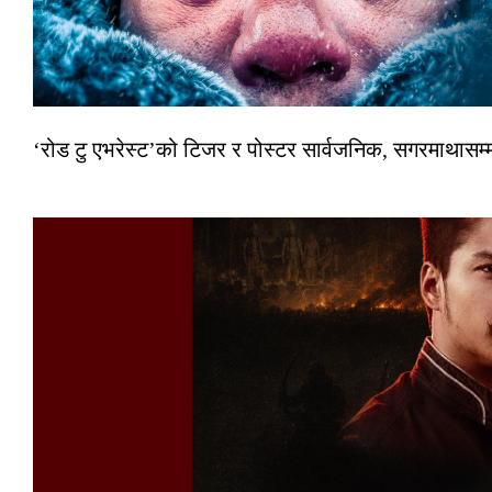
‘रोड टु एभरेस्ट’को टिजर र पोस्टर सार्वजनिक, सगरमाथासम्