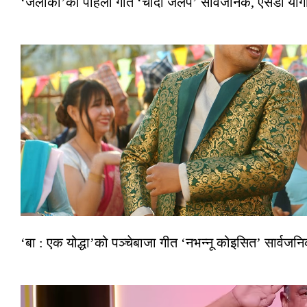
‘जलाकी’को पहिलो गीत ‘चाँदी जलप’ सार्वजनिक, एसडी योगी–अञ
‘बा : एक योद्धा’को पञ्चेबाजा गीत ‘नभन्नू कोइसित’ सार्वज