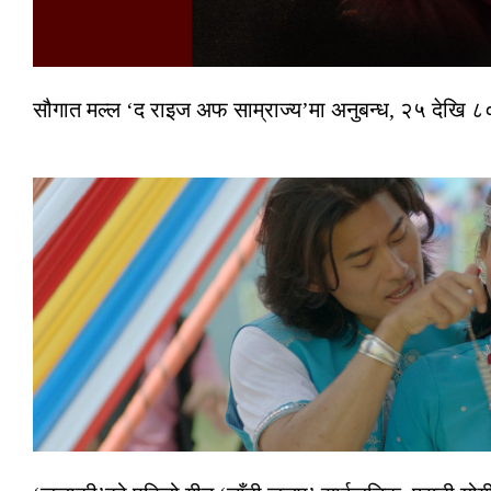
सौगात मल्ल ‘द राइज अफ साम्राज्य’मा अनुबन्ध, २५ देखि ८०