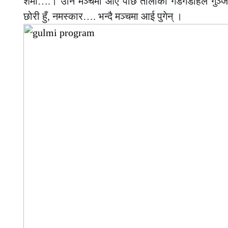
शर्मा….। उनि मञ्चमा आए पछि तालीको गडगडाहले गुञ्जाय
छोरी हुँ, नमस्कार…. भन्दै मञ्चमा आई पुगेन् ।