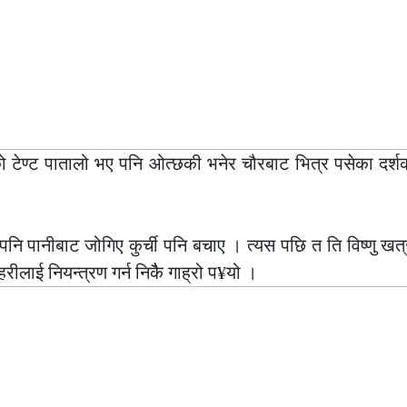
 टेण्ट पातालो भए पनि ओत्छकी भनेर चौरबाट भित्र पसेका दर्शकरु
ि पानीबाट जोगिए कुर्ची पनि बचाए । त्यस पछि त ति विष्णु खत
लाई नियन्त्रण गर्न निकैै गाह्रो प¥यो ।