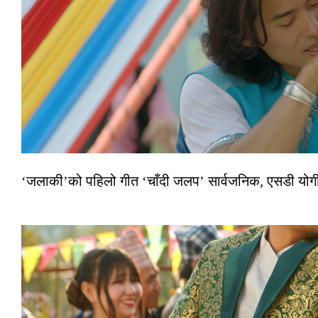
‘जलाकी’को पहिलो गीत ‘चाँदी जलप’ सार्वजनिक, एसडी योगी–अञ