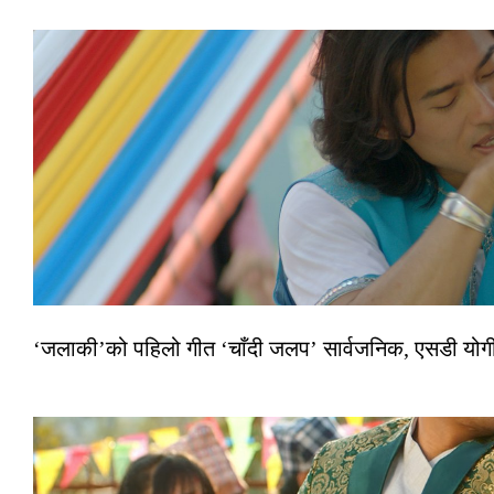
‘जलाकी’को पहिलो गीत ‘चाँदी जलप’ सार्वजनिक, एसडी योगी–अञ