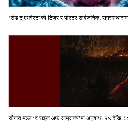
‘रोड टु एभरेस्ट’को टिजर र पोस्टर सार्वजनिक, सगरमाथासम्
सौगात मल्ल ‘द राइज अफ साम्राज्य’मा अनुबन्ध, २५ देखि ८०