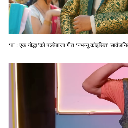
‘बा : एक योद्धा’को पञ्चेबाजा गीत ‘नभन्नू कोइसित’ सार्वज