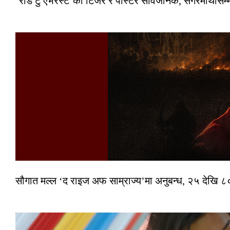
‘रोड टु एभरेस्ट’को टिजर र पोस्टर सार्वजनिक, सगरमाथासम्
सौगात मल्ल ‘द राइज अफ साम्राज्य’मा अनुबन्ध, २५ देखि ८०