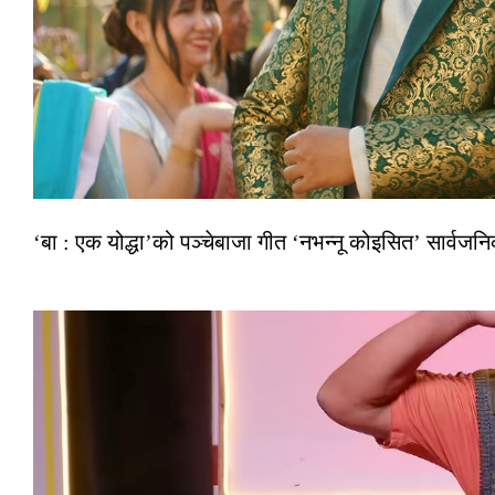
‘बा : एक योद्धा’को पञ्चेबाजा गीत ‘नभन्नू कोइसित’ सार्वज