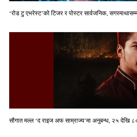
‘रोड टु एभरेस्ट’को टिजर र पोस्टर सार्वजनिक, सगरमाथासम्
सौगात मल्ल ‘द राइज अफ साम्राज्य’मा अनुबन्ध, २५ देखि ८०