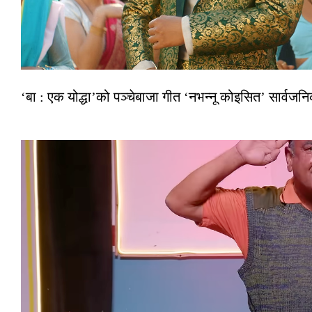
‘बा : एक योद्धा’को पञ्चेबाजा गीत ‘नभन्नू कोइसित’ सार्वज