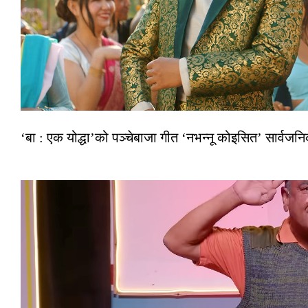
‘बा : एक योद्धा’को पञ्चेबाजा गीत ‘नभन्नू कोइसित’ सार्वज