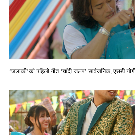
‘जलाकी’को पहिलो गीत ‘चाँदी जलप’ सार्वजनिक, एसडी योगी–अञ