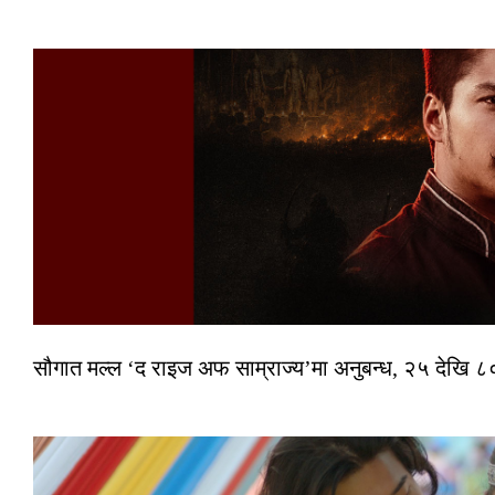
सौगात मल्ल ‘द राइज अफ साम्राज्य’मा अनुबन्ध, २५ देखि ८०