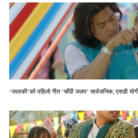
‘जलाकी’को पहिलो गीत ‘चाँदी जलप’ सार्वजनिक, एसडी योगी–अञ