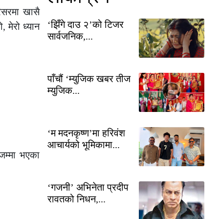
रिसरमा खासै
‘झिँगे दाउ २’को टिजर
 मेरो ध्यान
सार्वजनिक,...
पाँचौं ‘म्युजिक खबर तीज
म्युजिक...
‘म मदनकृष्ण’मा हरिवंश
आचार्यको भूमिकामा...
 जम्मा भएका
‘गजनी’ अभिनेता प्रदीप
रावतको निधन,...