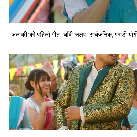
‘जलाकी’को पहिलो गीत ‘चाँदी जलप’ सार्वजनिक, एसडी योगी–अञ