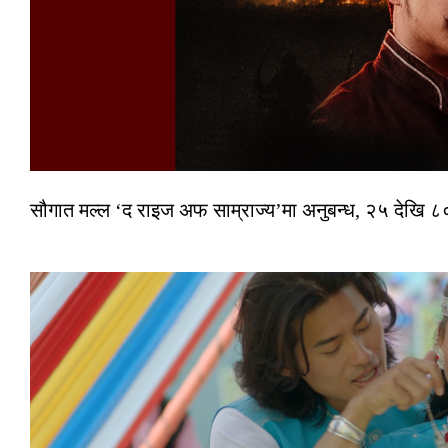
सौगात मल्ल ‘द राइज अफ साम्राज्य’मा अनुबन्ध, २५ देखि ८०