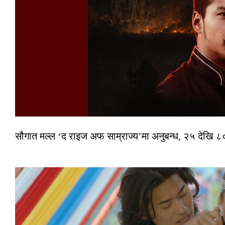
सौगात मल्ल ‘द राइज अफ साम्राज्य’मा अनुबन्ध, २५ देखि ८०