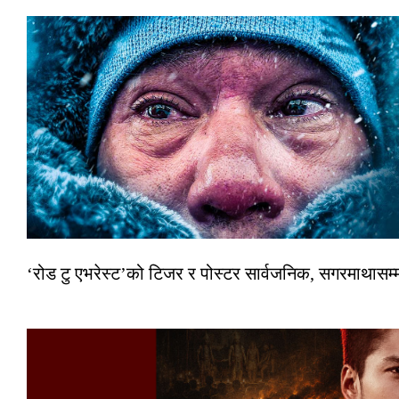
‘रोड टु एभरेस्ट’को टिजर र पोस्टर सार्वजनिक, सगरमाथासम्