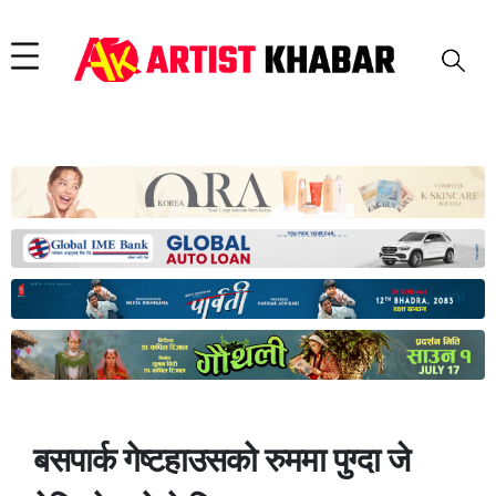
बसपार्क गेष्टहाउसको रुममा पुग्दा जे