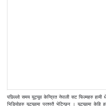
पछिल्लो समय युट्युव केन्द्रित नेपाली सट फिल्महरु हामी
भिडियोहरु युट्युवमा प्रश्स्तै भेटिन्छन् । युट्युवमा केह