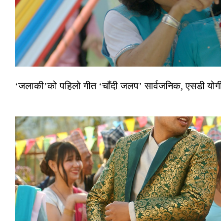
‘जलाकी’को पहिलो गीत ‘चाँदी जलप’ सार्वजनिक, एसडी योगी–अञ