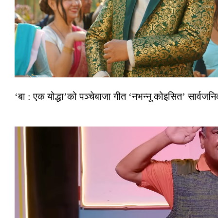
‘बा : एक योद्धा’को पञ्चेबाजा गीत ‘नभन्नू कोइसित’ सार्वज