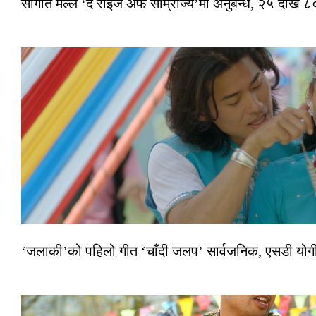
सौगात मल्ल ‘द राइज अफ साम्राज्य’मा अनुबन्ध, २५ देखि ८०
‘जलाकी’को पहिलो गीत ‘चाँदी जलप’ सार्वजनिक, एसडी योगी–अञ