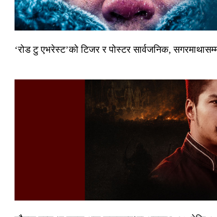
‘रोड टु एभरेस्ट’को टिजर र पोस्टर सार्वजनिक, सगरमाथासम्