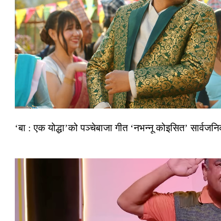
‘बा : एक योद्धा’को पञ्चेबाजा गीत ‘नभन्नू कोइसित’ सार्वज