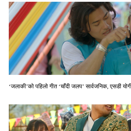
‘जलाकी’को पहिलो गीत ‘चाँदी जलप’ सार्वजनिक, एसडी योगी–अञ