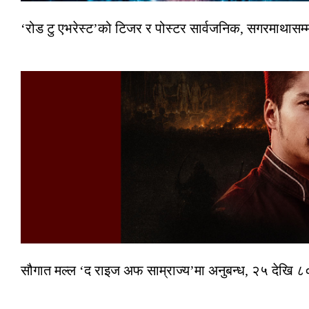
‘रोड टु एभरेस्ट’को टिजर र पोस्टर सार्वजनिक, सगरमाथासम्
सौगात मल्ल ‘द राइज अफ साम्राज्य’मा अनुबन्ध, २५ देखि ८०