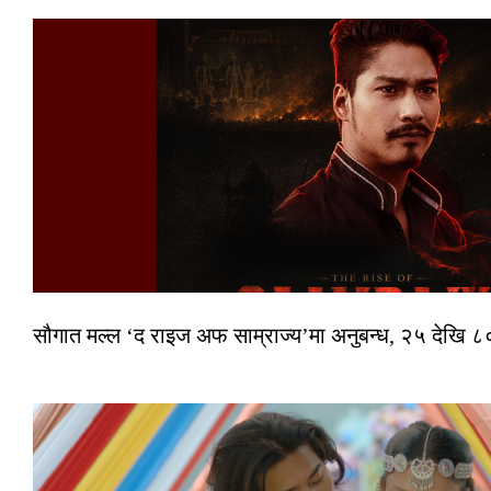
सौगात मल्ल ‘द राइज अफ साम्राज्य’मा अनुबन्ध, २५ देखि ८०