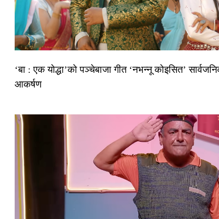
‘बा : एक योद्धा’को पञ्चेबाजा गीत ‘नभन्नू कोइसित’ सार्वज
आकर्षण