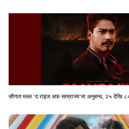
सौगात मल्ल ‘द राइज अफ साम्राज्य’मा अनुबन्ध, २५ देखि ८०