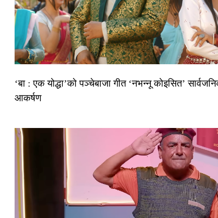
‘बा : एक योद्धा’को पञ्चेबाजा गीत ‘नभन्नू कोइसित’ सार्वज
आकर्षण