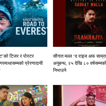
स्ट’को टिजर र पोस्टर
सौगात मल्ल ‘द राइज अफ साम्रा
गरमाथासम्मको प्रेरणादायी
अनुबन्ध, २५ देखि ८० वर्षसम्मक
ा
निभाउने