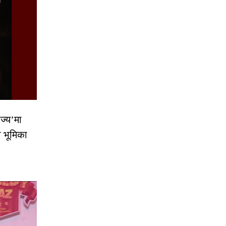
ज्य’मा
ो भूमिका