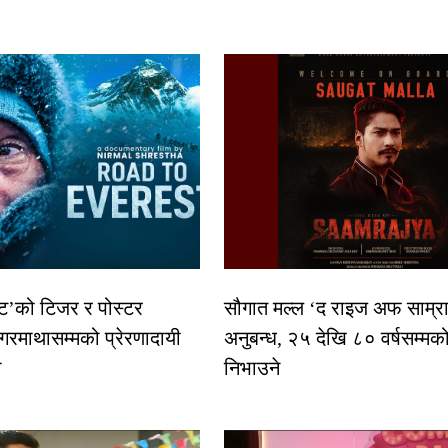
स्ट’को टिजर र पोस्टर
सौगात मल्ल ‘द राइज अफ साम्रा
गरमाथासम्मको प्रेरणादायी
अनुबन्ध, २५ देखि ८० वर्षसम्मक
ा
निभाउने