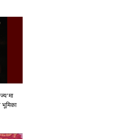
ज्य’मा
ो भूमिका