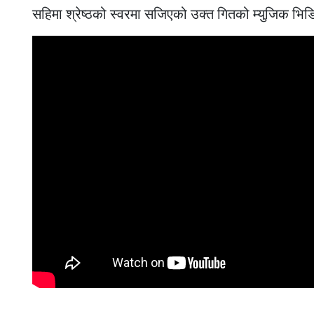
सहिमा श्रेष्ठको स्वरमा सजिएको उक्त गितको म्युजिक भिडिय