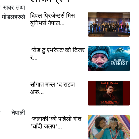
का खबर तथा
दिपल प्रिजेन्टर्स मिस
ि मोडलहरुले
युनिभर्स नेपाल...
‘रोड टु एभरेस्ट’को टिजर
र...
सौगात मल्ल ‘द राइज
अफ...
िच नेपाली
‘जलाकी’को पहिलो गीत
‘चाँदी जलप’...