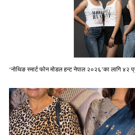
‘नोथिङ स्मार्ट फोन मोडल हन्ट नेपाल २०२६’का लागि ४२ प