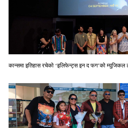
कान्समा इतिहास रचेको ‘इलिफेन्ट्स इन द फग’को म्युजिकल ट