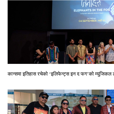
कान्समा इतिहास रचेको ‘इलिफेन्ट्स इन द फग’को म्युजिकल ट