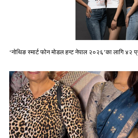
‘नोथिङ स्मार्ट फोन मोडल हन्ट नेपाल २०२६’का लागि ४२ प