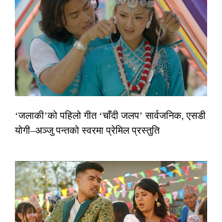
‘जलाकी’को पहिलो गीत ‘चाँदी जलप’ सार्वजनिक, एसडी
योगी–अञ्जु पन्तको स्वरमा प्रेमिल प्रस्तुति