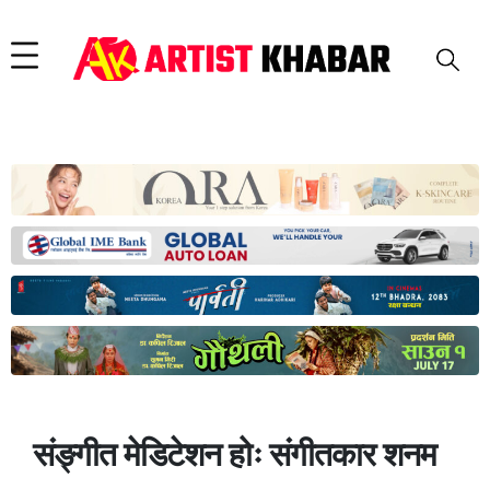
संङ्गीत मेडिटेशन होः संगीतकार शनम