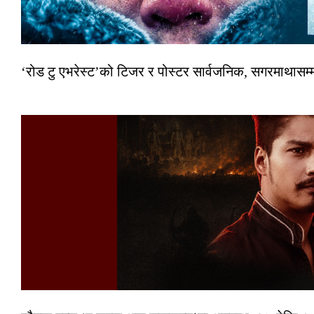
‘रोड टु एभरेस्ट’को टिजर र पोस्टर सार्वजनिक, सगरमाथासम्