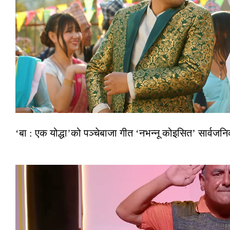
‘बा : एक योद्धा’को पञ्चेबाजा गीत ‘नभन्नू कोइसित’ सार्वज