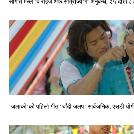
सौगात मल्ल ‘द राइज अफ साम्राज्य’मा अनुबन्ध, २५ देखि ८०
‘जलाकी’को पहिलो गीत ‘चाँदी जलप’ सार्वजनिक, एसडी योगी–अञ