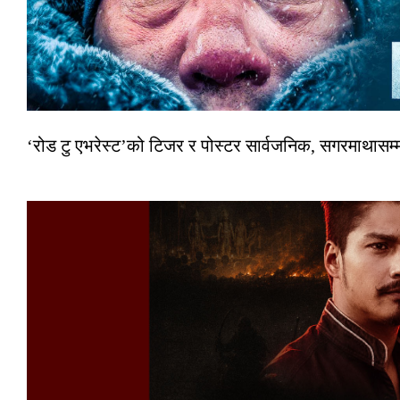
‘रोड टु एभरेस्ट’को टिजर र पोस्टर सार्वजनिक, सगरमाथासम्