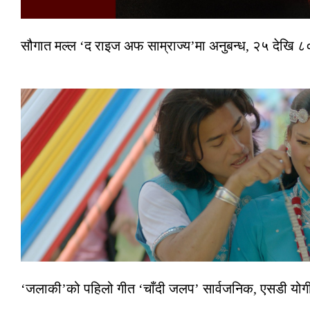
सौगात मल्ल ‘द राइज अफ साम्राज्य’मा अनुबन्ध, २५ देखि ८०
‘जलाकी’को पहिलो गीत ‘चाँदी जलप’ सार्वजनिक, एसडी योगी–अञ