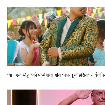
‘बा : एक योद्धा’को पञ्चेबाजा गीत ‘नभन्नू कोइसित’ सार्वज