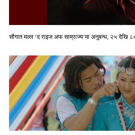
सौगात मल्ल ‘द राइज अफ साम्राज्य’मा अनुबन्ध, २५ देखि ८०