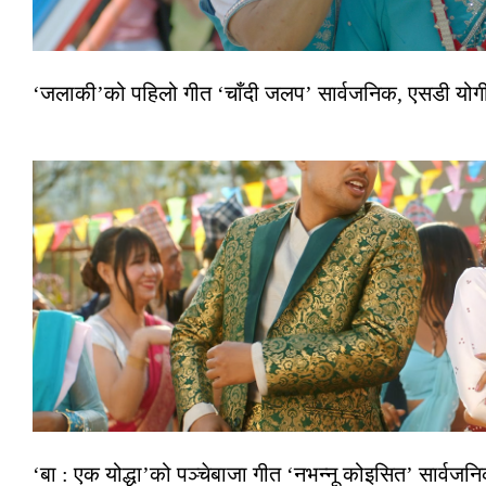
‘जलाकी’को पहिलो गीत ‘चाँदी जलप’ सार्वजनिक, एसडी योगी–अञ
‘बा : एक योद्धा’को पञ्चेबाजा गीत ‘नभन्नू कोइसित’ सार्वज