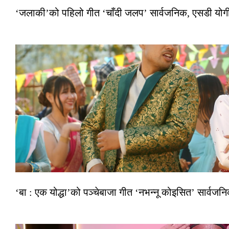
‘जलाकी’को पहिलो गीत ‘चाँदी जलप’ सार्वजनिक, एसडी योगी–अञ
‘बा : एक योद्धा’को पञ्चेबाजा गीत ‘नभन्नू कोइसित’ सार्वज