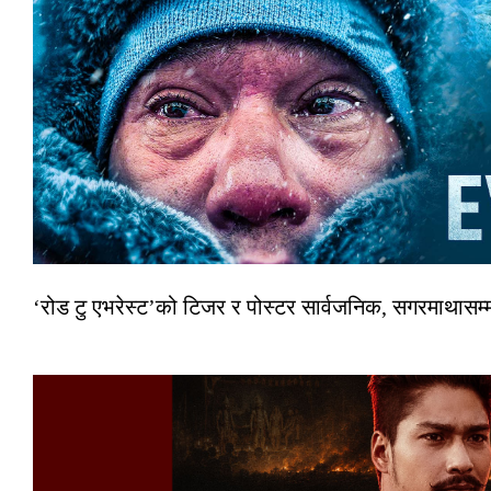
‘रोड टु एभरेस्ट’को टिजर र पोस्टर सार्वजनिक, सगरमाथासम्