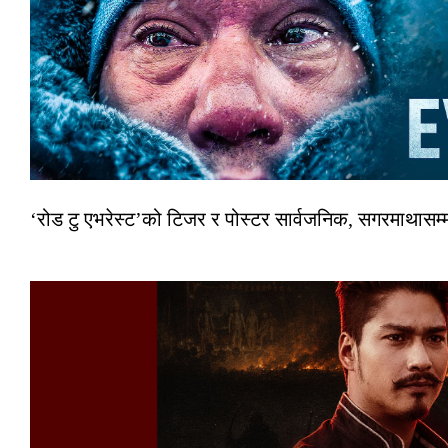
‘रोड टु एभरेस्ट’को टिजर र पोस्टर सार्वजनिक, सगरमाथासम्