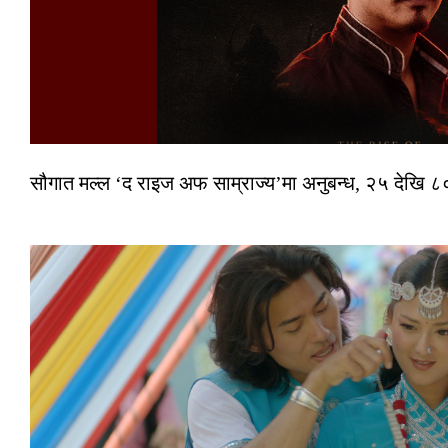
सौगात मल्ल ‘द राइज अफ साम्राज्य’मा अनुबन्ध, २५ देखि ८०