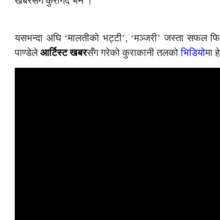
खबरसँग कुरागर्दै भने ।
–
यसभन्दा अघि ‘मालतीको भट्टी’, ‘मञ्जरी’ जस्ता सफल फिल्म
पाण्डेले
आर्टिस्ट खबर
सँग गरेको कुराकानी तलको
भिडियो
मा ह