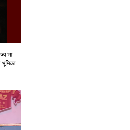
ज्य’मा
ो भूमिका