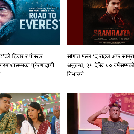
स्ट’को टिजर र पोस्टर
सौगात मल्ल ‘द राइज अफ साम्रा
गरमाथासम्मको प्रेरणादायी
अनुबन्ध, २५ देखि ८० वर्षसम्मक
ा
निभाउने