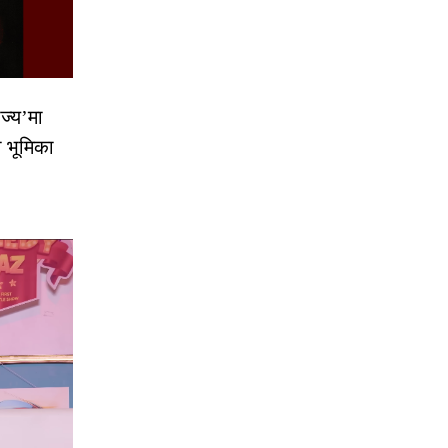
ज्य’मा
ो भूमिका