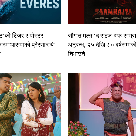
स्ट’को टिजर र पोस्टर
सौगात मल्ल ‘द राइज अफ साम्रा
गरमाथासम्मको प्रेरणादायी
अनुबन्ध, २५ देखि ८० वर्षसम्मक
ा
निभाउने