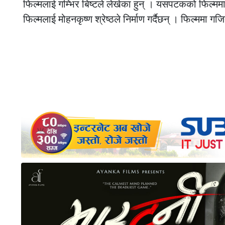
फिल्मलाई गम्भिर बिष्टले लेखेका हुन् । यसपटकको फिल्
फिल्मलाई मोहनकृष्ण श्रेष्ठले निर्माण गर्दैछन् । फिल्ममा ग