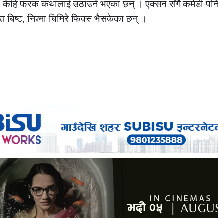
ममा केहि फरक कथालाई उठाउने भएका छन् । एक्सन सँगै कमेडी पन
जित बिष्ट, निश्मा घिमिरे फिक्स भैसकेका छन् ।