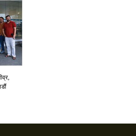
ीव्र,
डौं