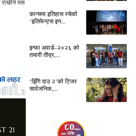
ि राखीने यस
कान्समा इतिहास रचेको
‘इलिफेन्ट्स इन...
इन्फा अवार्ड–२०२६ को
तयारी तीव्र,...
‘झिँगे दाउ २’को टिजर
सार्वजनिक,...