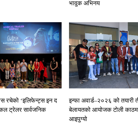
भावुक अभिनय
ास रचेको ‘इलिफेन्ट्स इन द
इन्फा अवार्ड–२०२६ को तयारी त
कल ट्रेलर सार्वजनिक
बेलायतको आयोजक टोली काठमा
आइपुग्यो