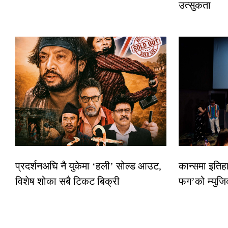
उत्सुकता
प्रदर्शनअघि नै युकेमा ‘हली’ सोल्ड आउट,
कान्समा इतिह
विशेष शोका सबै टिकट बिक्री
फग’को म्युजि