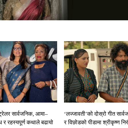
 ट्रेलर सार्वजनिक, आमा–
‘लज्जावती’को दोस्रो गीत सार्वज
ध र रहस्यपूर्ण कथाले बढायो
र विछोडको पीडामा श्रीकृष्ण नि