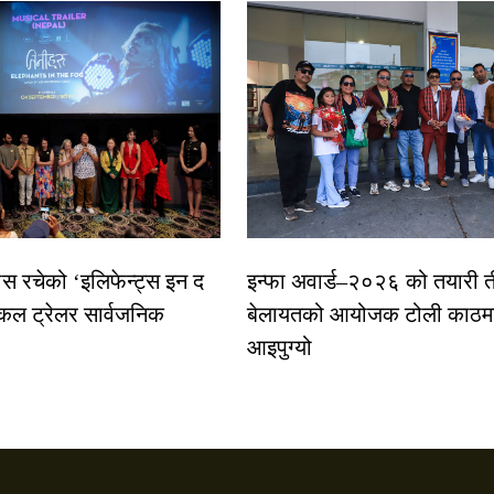
ास रचेको ‘इलिफेन्ट्स इन द
इन्फा अवार्ड–२०२६ को तयारी त
कल ट्रेलर सार्वजनिक
बेलायतको आयोजक टोली काठमा
आइपुग्यो