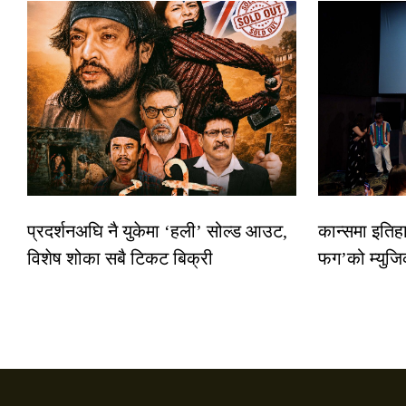
प्रदर्शनअघि नै युकेमा ‘हली’ सोल्ड आउट,
कान्समा इतिह
विशेष शोका सबै टिकट बिक्री
फग’को म्युजि