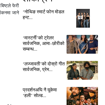
िष्टले फेरी
‘नोथिङ स्मार्ट फोन मोडल
ांकनमा जाने
हन्ट...
‘मास्टर्नी’को ट्रेलर
सार्वजनिक, आमा–छोरीको
सम्बन्ध...
‘लज्जावती’को दोस्रो गीत
सार्वजनिक, प्रेम...
प्रदर्शनअघि नै युकेमा
‘हली’ सोल्ड...