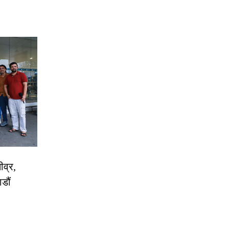
ीव्र,
डौं