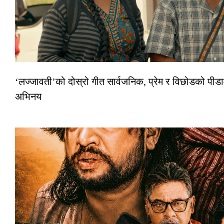
‘लज्जावती’को दोस्रो गीत सार्वजनिक, प्रेम र विछोडको पीडा
अभिनय