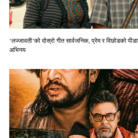
‘लज्जावती’को दोस्रो गीत सार्वजनिक, प्रेम र विछोडको पीडा
अभिनय