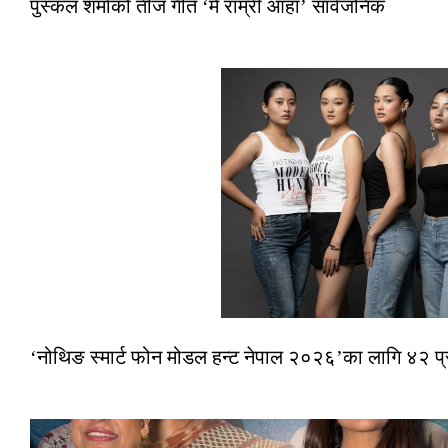
पुस्कल शर्माको तीज गीत ‘मै राम्री आहा’ सार्वजनिक
‘नोथिङ स्मार्ट फोन मोडल हन्ट नेपाल २०२६’का लागि ४२ प