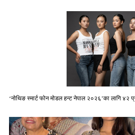
‘नोथिङ स्मार्ट फोन मोडल हन्ट नेपाल २०२६’का लागि ४२ प