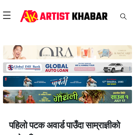
पहिलो पटक अवार्ड पाउँदा साम्राज्ञीको