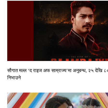
सौगात मल्ल ‘द राइज अफ साम्राज्य’मा अनुबन्ध, २५ देखि ८०
निभाउने