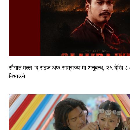
सौगात मल्ल ‘द राइज अफ साम्राज्य’मा अनुबन्ध, २५ देखि ८०
निभाउने