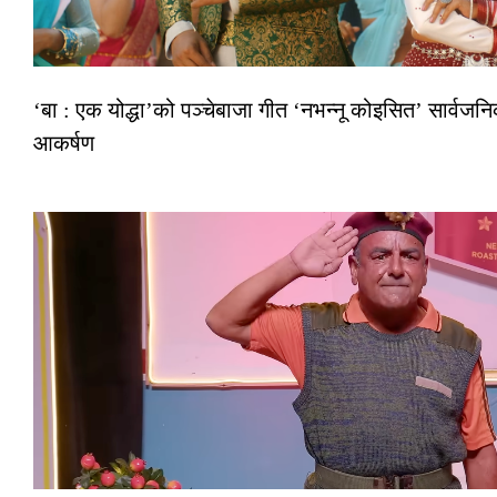
‘बा : एक योद्धा’को पञ्चेबाजा गीत ‘नभन्नू कोइसित’ सार्वज
आकर्षण