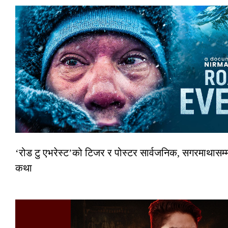
‘रोड टु एभरेस्ट’को टिजर र पोस्टर सार्वजनिक, सगरमाथासम्म
कथा