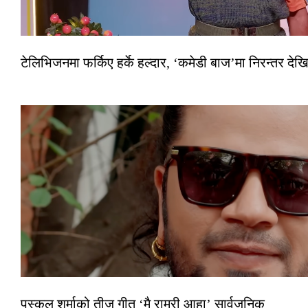
टेलिभिजनमा फर्किए हर्के हल्दार, ‘कमेडी बाज’मा निरन्तर देखि
पुस्कल शर्माको तीज गीत ‘मै राम्री आहा’ सार्वजनिक