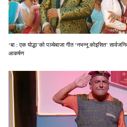
‘बा : एक योद्धा’को पञ्चेबाजा गीत ‘नभन्नू कोइसित’ सार्वज
आकर्षण