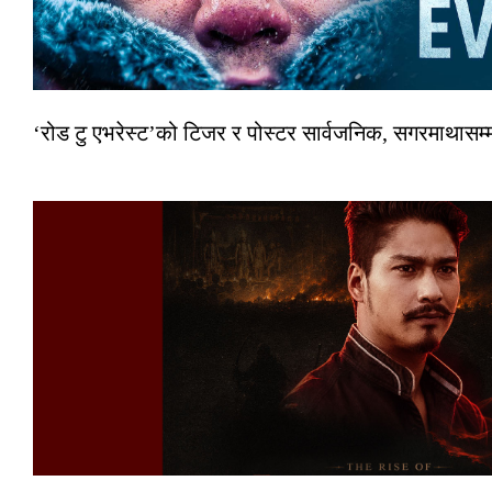
‘रोड टु एभरेस्ट’को टिजर र पोस्टर सार्वजनिक, सगरमाथासम्