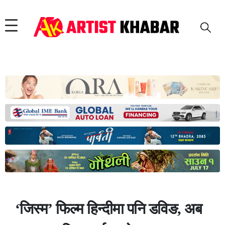
‘जिस्म’ फिल्म हिन्दीमा पनि डविङ, अब