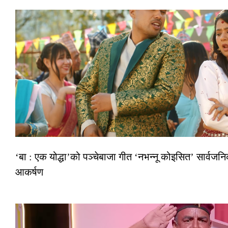
‘बा : एक योद्धा’को पञ्चेबाजा गीत ‘नभन्नू कोइसित’ सार्वज
आकर्षण