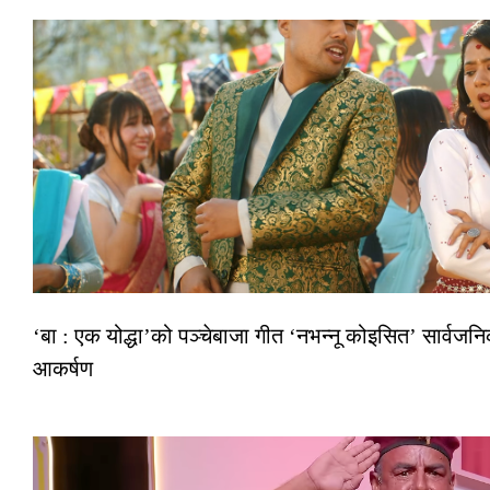
‘बा : एक योद्धा’को पञ्चेबाजा गीत ‘नभन्नू कोइसित’ सार्वज
आकर्षण