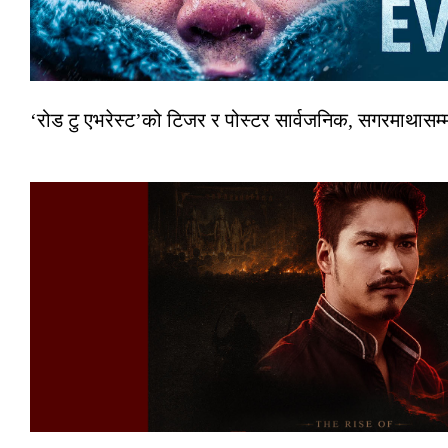
‘रोड टु एभरेस्ट’को टिजर र पोस्टर सार्वजनिक, सगरमाथासम्