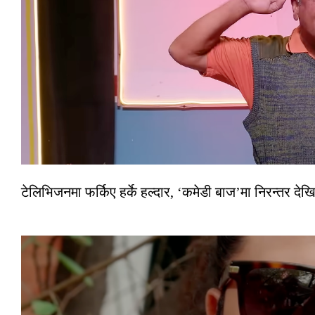
टेलिभिजनमा फर्किए हर्के हल्दार, ‘कमेडी बाज’मा निरन्तर देखि