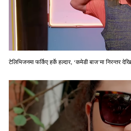
टेलिभिजनमा फर्किए हर्के हल्दार, ‘कमेडी बाज’मा निरन्तर देखि