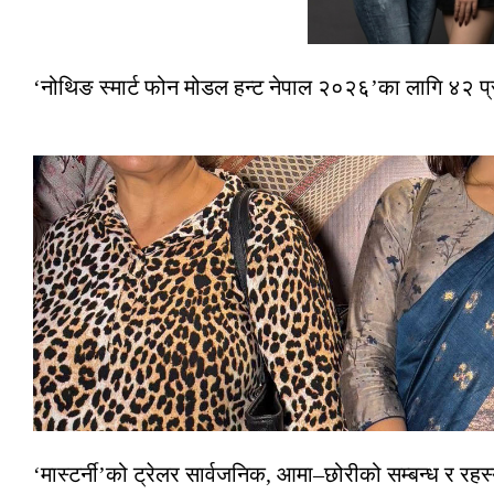
‘नोथिङ स्मार्ट फोन मोडल हन्ट नेपाल २०२६’का लागि ४२ प
‘मास्टर्नी’को ट्रेलर सार्वजनिक, आमा–छोरीको सम्बन्ध र रहस्