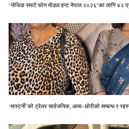
‘नोथिङ स्मार्ट फोन मोडल हन्ट नेपाल २०२६’का लागि ४२ प
‘मास्टर्नी’को ट्रेलर सार्वजनिक, आमा–छोरीको सम्बन्ध र रहस्