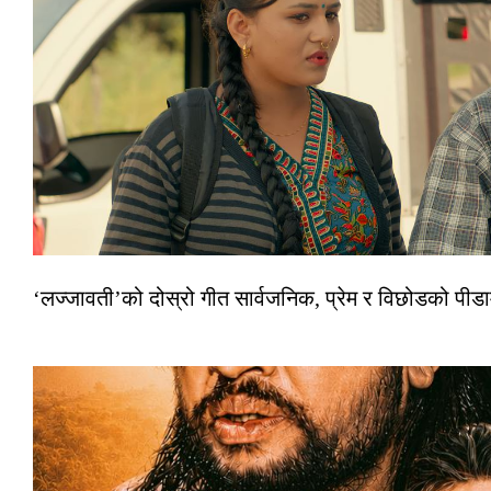
‘लज्जावती’को दोस्रो गीत सार्वजनिक, प्रेम र विछोडको पीड