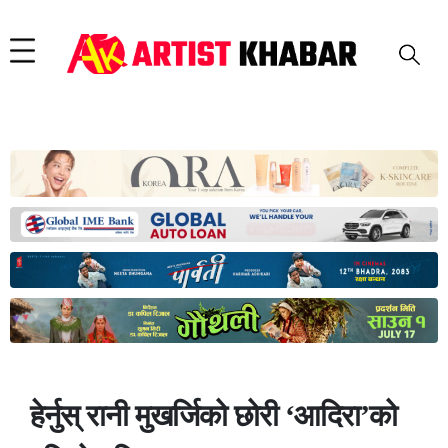
हेर्नुस् रानी मुखर्जिको छोरी ‘आदिरा’को