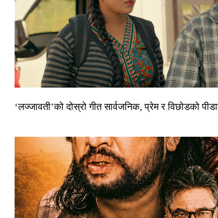
‘लज्जावती’को दोस्रो गीत सार्वजनिक, प्रेम र विछोडको पीड