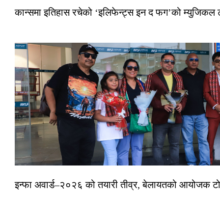
कान्समा इतिहास रचेको ‘इलिफेन्ट्स इन द फग’को म्युजिकल ट
इन्फा अवार्ड–२०२६ को तयारी तीव्र, बेलायतको आयोजक टोल