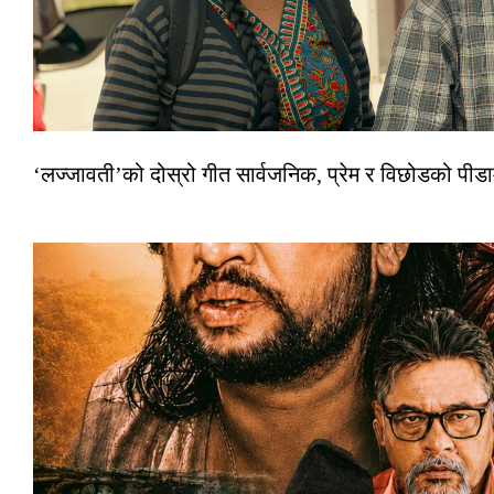
‘लज्जावती’को दोस्रो गीत सार्वजनिक, प्रेम र विछोडको पीड