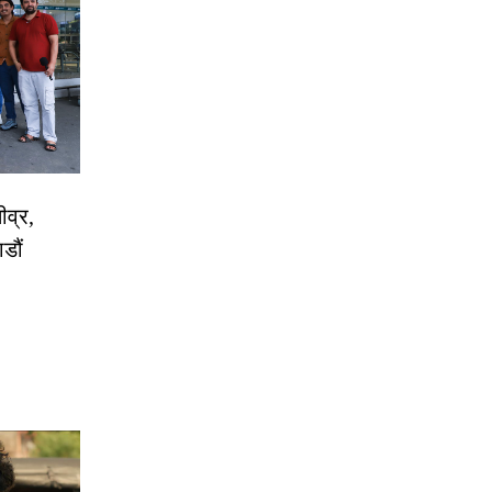
ीव्र,
डौं