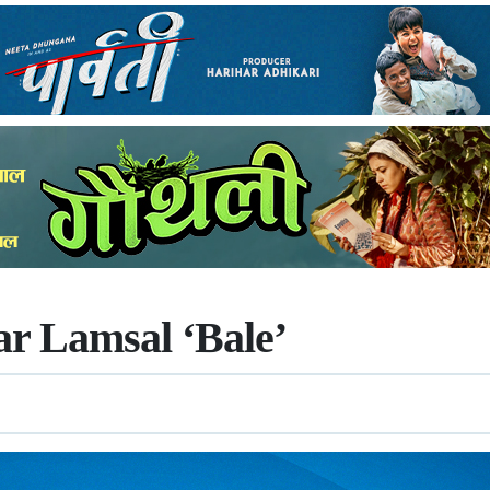
gar Lamsal ‘Bale’