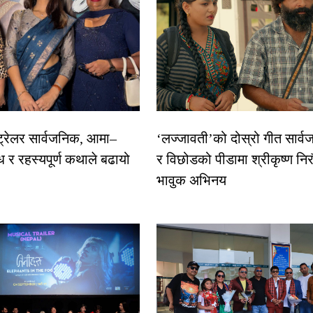
 ट्रेलर सार्वजनिक, आमा–
‘लज्जावती’को दोस्रो गीत सार्वज
ध र रहस्यपूर्ण कथाले बढायो
र विछोडको पीडामा श्रीकृष्ण नि
भावुक अभिनय