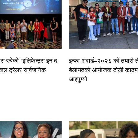
ास रचेको ‘इलिफेन्ट्स इन द
इन्फा अवार्ड–२०२६ को तयारी त
कल ट्रेलर सार्वजनिक
बेलायतको आयोजक टोली काठमा
आइपुग्यो