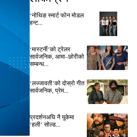
‘नोथिङ स्मार्ट फोन मोडल
हन्ट...
‘मास्टर्नी’को ट्रेलर
सार्वजनिक, आमा–छोरीको
सम्बन्ध...
‘लज्जावती’को दोस्रो गीत
सार्वजनिक, प्रेम...
प्रदर्शनअघि नै युकेमा
‘हली’ सोल्ड...