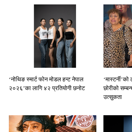
‘नोथिङ स्मार्ट फोन मोडल हन्ट नेपाल
‘मास्टर्नी’को
२०२६’का लागि ४२ प्रतियोगी छनोट
छोरीको सम्बन्
उत्सुकता