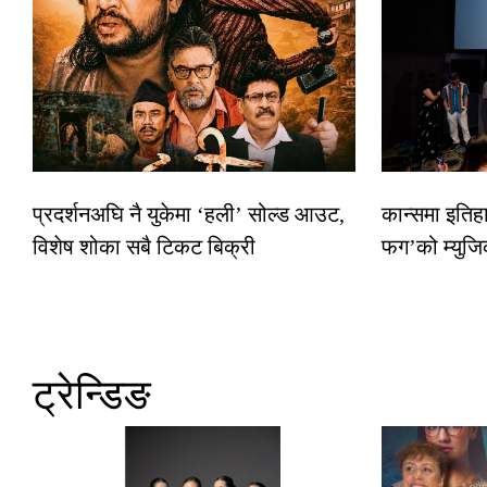
प्रदर्शनअघि नै युकेमा ‘हली’ सोल्ड आउट,
कान्समा इतिह
विशेष शोका सबै टिकट बिक्री
फग’को म्युजि
ट्रेन्डिङ