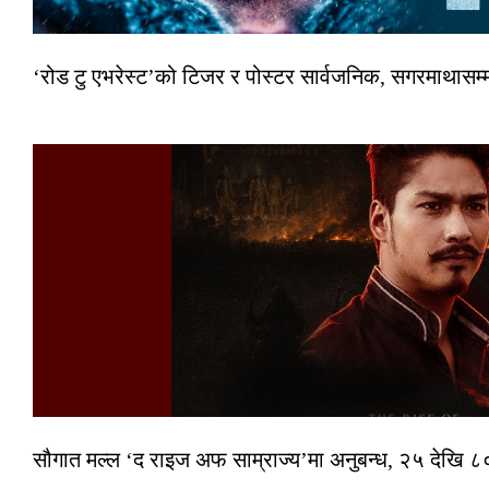
‘रोड टु एभरेस्ट’को टिजर र पोस्टर सार्वजनिक, सगरमाथासम्
सौगात मल्ल ‘द राइज अफ साम्राज्य’मा अनुबन्ध, २५ देखि ८०