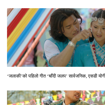
‘जलाकी’को पहिलो गीत ‘चाँदी जलप’ सार्वजनिक, एसडी योगी–अञ