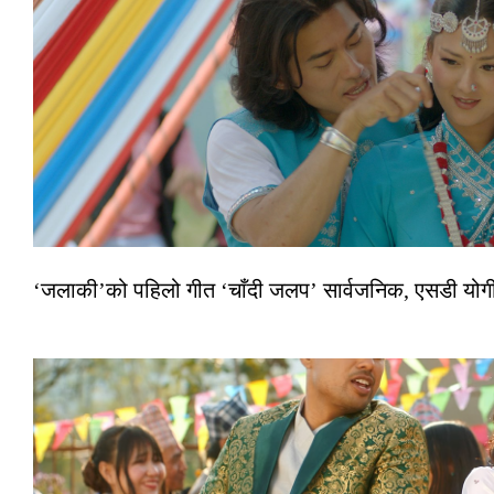
‘जलाकी’को पहिलो गीत ‘चाँदी जलप’ सार्वजनिक, एसडी योगी–अञ