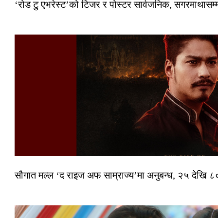
‘रोड टु एभरेस्ट’को टिजर र पोस्टर सार्वजनिक, सगरमाथासम्
सौगात मल्ल ‘द राइज अफ साम्राज्य’मा अनुबन्ध, २५ देखि ८०