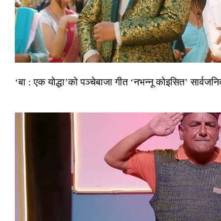
‘बा : एक योद्धा’को पञ्चेबाजा गीत ‘नभन्नू कोइसित’ सार्वज