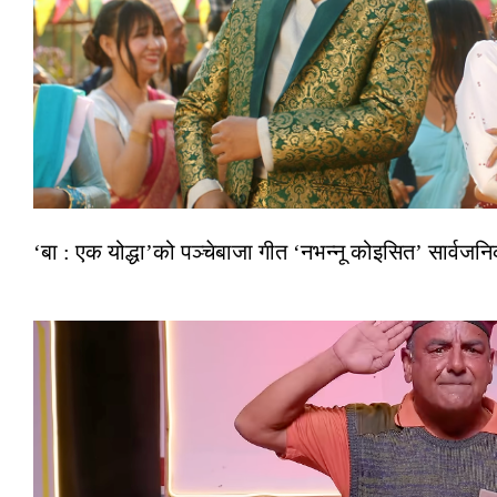
‘बा : एक योद्धा’को पञ्चेबाजा गीत ‘नभन्नू कोइसित’ सार्वज