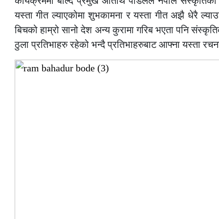
कार्यक्रममा बोल्दै प्रमुख अतिथि पौडेलले नेपाल संस्कृति
यस्ता गीत ल्याएकोमा शुभकामना र यस्ता गीत अझै धेरै ल्याउनु
बिचको हाम्रो सानो देश अन्य कुरामा गरिब भएता पनि संस्कृति
ठुला प्रतिभाहरु रहेको भन्दै प्रतिभाहरुबाट आफ्ना यस्ता 