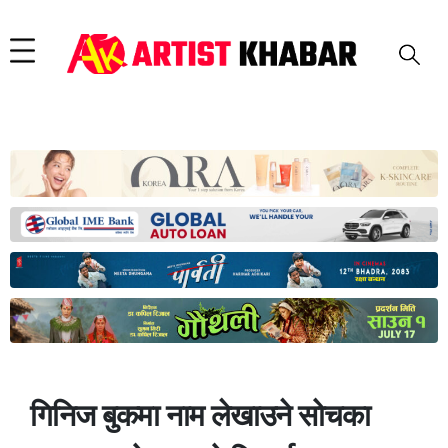
गिनिज बुकमा नाम लेखाउने सोचका