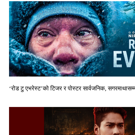
‘रोड टु एभरेस्ट’को टिजर र पोस्टर सार्वजनिक, सगरमाथासम्