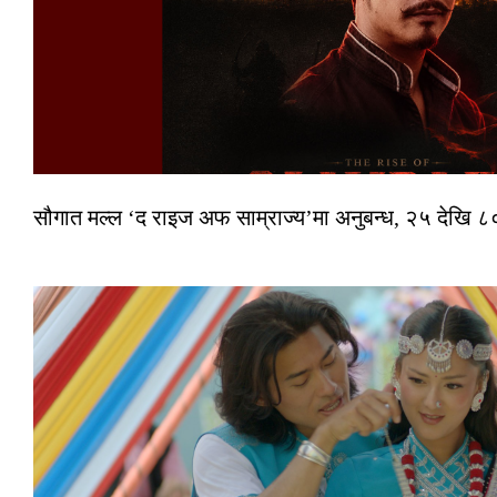
सौगात मल्ल ‘द राइज अफ साम्राज्य’मा अनुबन्ध, २५ देखि ८०