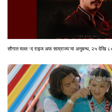
सौगात मल्ल ‘द राइज अफ साम्राज्य’मा अनुबन्ध, २५ देखि ८०