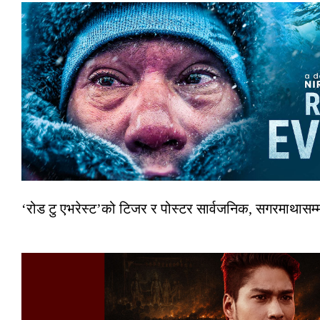
‘रोड टु एभरेस्ट’को टिजर र पोस्टर सार्वजनिक, सगरमाथासम्