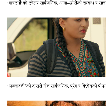
‘मास्टर्नी’को ट्रेलर सार्वजनिक, आमा–छोरीको सम्बन्ध र रहस्
‘लज्जावती’को दोस्रो गीत सार्वजनिक, प्रेम र विछोडको पीड