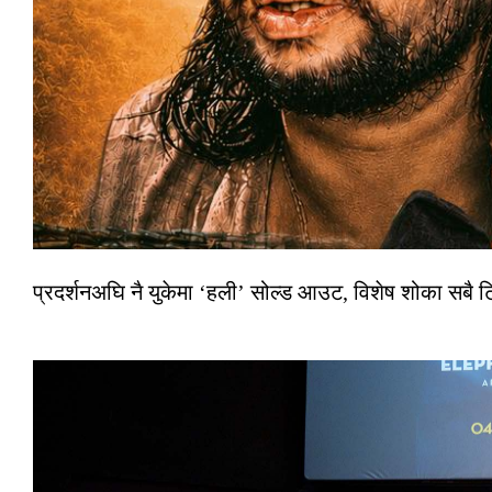
प्रदर्शनअघि नै युकेमा ‘हली’ सोल्ड आउट, विशेष शोका सबै 