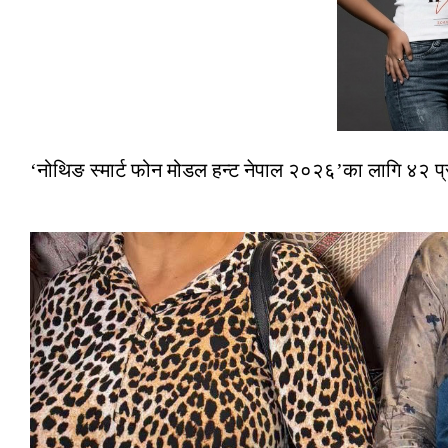
‘नोथिङ स्मार्ट फोन मोडल हन्ट नेपाल २०२६’का लागि ४२ प