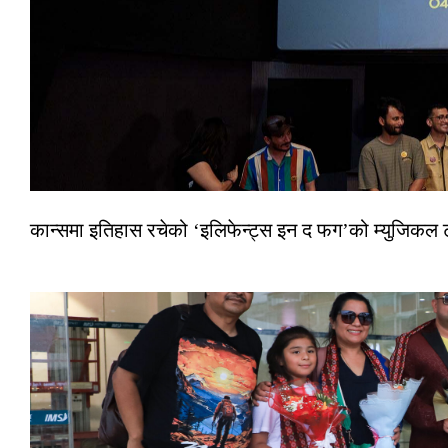
कान्समा इतिहास रचेको ‘इलिफेन्ट्स इन द फग’को म्युजिकल ट