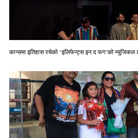
कान्समा इतिहास रचेको ‘इलिफेन्ट्स इन द फग’को म्युजिकल ट