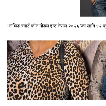
‘नोथिङ स्मार्ट फोन मोडल हन्ट नेपाल २०२६’का लागि ४२ प