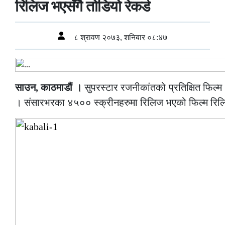
रिलिज भएसँगै तोडियो रेकर्ड
८ श्रावण २०७३, शनिबार ०८:४७
साउन, काठमाडौं ।
सुपरस्टार रजनीकांतको प्रतिक्षित फिल्म
। संसारभरका ४५०० स्क्रीनहरुमा रिलिज भएको फिल्म रिलिज 