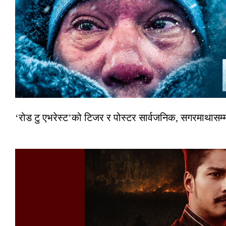
‘रोड टु एभरेस्ट’को टिजर र पोस्टर सार्वजनिक, सगरमाथासम्