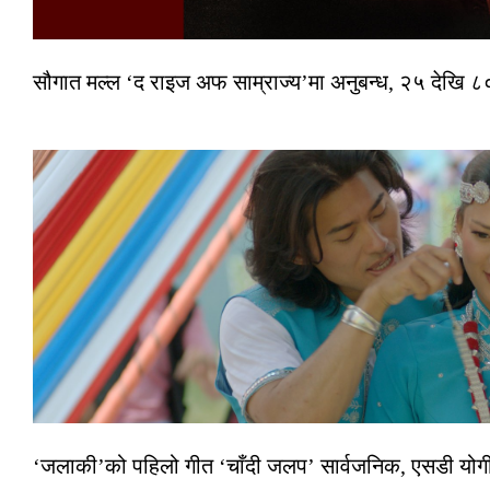
सौगात मल्ल ‘द राइज अफ साम्राज्य’मा अनुबन्ध, २५ देखि ८०
‘जलाकी’को पहिलो गीत ‘चाँदी जलप’ सार्वजनिक, एसडी योगी–अञ