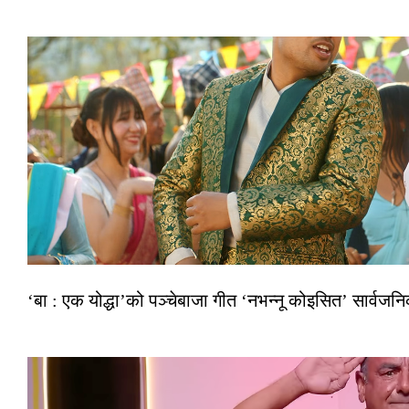
‘बा : एक योद्धा’को पञ्चेबाजा गीत ‘नभन्नू कोइसित’ सार्वज