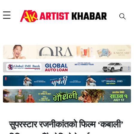
सुपरस्टार रजनीकांतको फिल्म ‘कबाली’