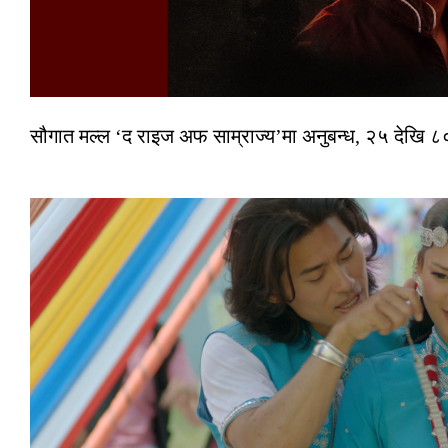
सौगात मल्ल ‘द राइज अफ साम्राज्य’मा अनुबन्ध, २५ देखि ८०