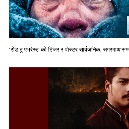
‘रोड टु एभरेस्ट’को टिजर र पोस्टर सार्वजनिक, सगरमाथासम्