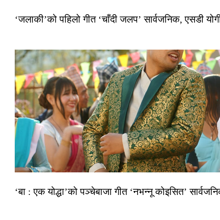
‘जलाकी’को पहिलो गीत ‘चाँदी जलप’ सार्वजनिक, एसडी योगी–अञ
‘बा : एक योद्धा’को पञ्चेबाजा गीत ‘नभन्नू कोइसित’ सार्वज