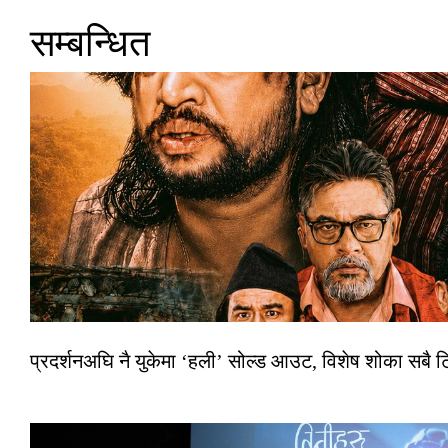
सम्बन्धित
प्रदर्शनअघि नै युकेमा ‘हली’ सोल्ड आउट, विशेष शोका सबै 