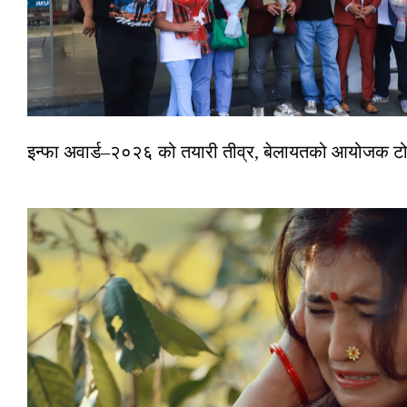
इन्फा अवार्ड–२०२६ को तयारी तीव्र, बेलायतको आयोजक टोल