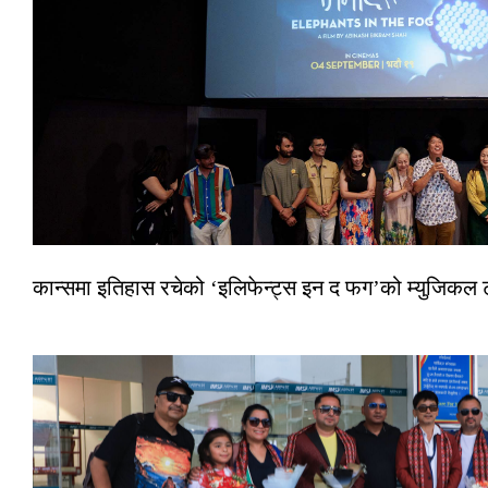
कान्समा इतिहास रचेको ‘इलिफेन्ट्स इन द फग’को म्युजिकल ट