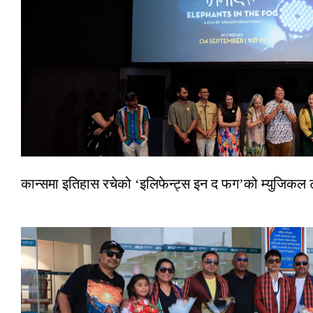
कान्समा इतिहास रचेको ‘इलिफेन्ट्स इन द फग’को म्युजिकल ट