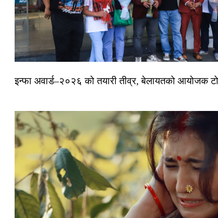
इन्फा अवार्ड–२०२६ को तयारी तीव्र, बेलायतको आयोजक टोल