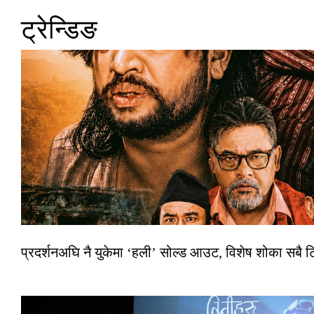
ट्रेन्डिङ
प्रदर्शनअघि नै युकेमा ‘हली’ सोल्ड आउट, विशेष शोका सबै 