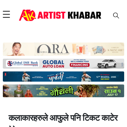
कलाकारहरुले आफुले पनि टिकट काटेर