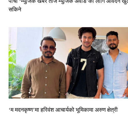
पाँचौं ‘म्युजिक खबर तीज म्युजिक अवार्ड’का लागि आवेदन खुला
सकिने
‘म मदनकृष्ण’मा हरिवंश आचार्यको भूमिकामा अरुण क्षेत्री