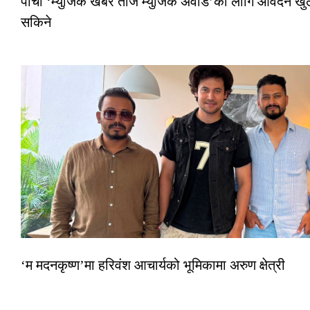
पाँचौं ‘म्युजिक खबर तीज म्युजिक अवार्ड’का लागि आवेदन खुला
सकिने
‘म मदनकृष्ण’मा हरिवंश आचार्यको भूमिकामा अरुण क्षेत्री