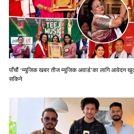
पाँचौं ‘म्युजिक खबर तीज म्युजिक अवार्ड’का लागि आवेदन खुला
सकिने