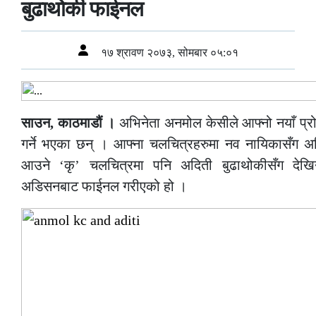
बुढाथोकी फाईनल
१७ श्रावण २०७३, सोमबार ०५:०१
साउन, काठमाडौं ।
अभिनेता अनमोल केसीले आफ्नो नयाँ प्रो
गर्ने भएका छन् । आफ्ना चलचित्रहरुमा नव नायिकासँग 
आउने ‘कृ’ चलचित्रमा पनि अदिती बुढाथोकीसँग देख
अडिसनबाट फाईनल गरीएको हो ।