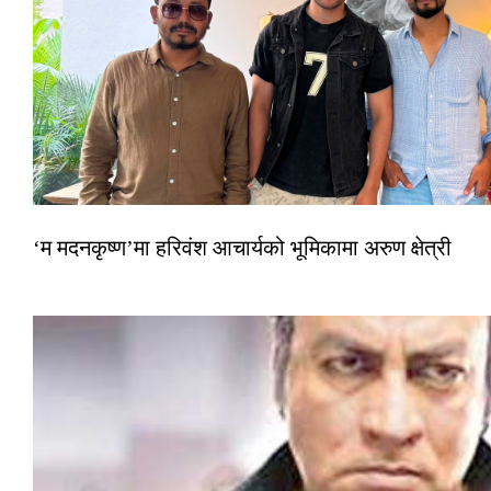
‘म मदनकृष्ण’मा हरिवंश आचार्यको भूमिकामा अरुण क्षेत्री