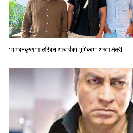
‘म मदनकृष्ण’मा हरिवंश आचार्यको भूमिकामा अरुण क्षेत्री