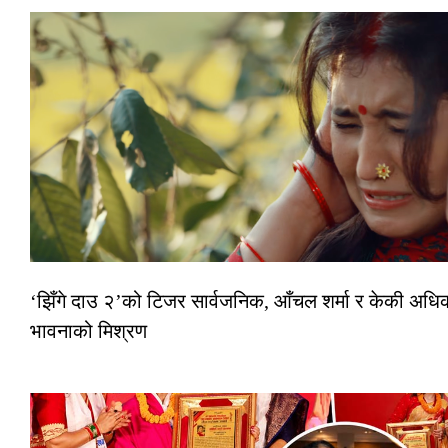
‘झिँगे दाउ २’को टिजर सार्वजनिक, आँचल शर्मा र केकी अधि
भावनाको मिश्रण