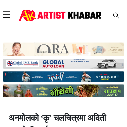
अनमोलको ‘कृ’ चलचित्रमा अदिती