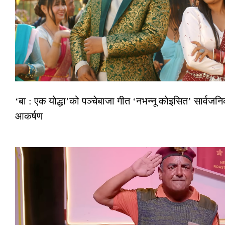
‘बा : एक योद्धा’को पञ्चेबाजा गीत ‘नभन्नू कोइसित’ सार्वज
आकर्षण