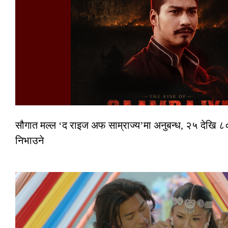
सौगात मल्ल ‘द राइज अफ साम्राज्य’मा अनुबन्ध, २५ देखि ८०
निभाउने