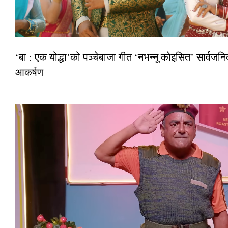
‘बा : एक योद्धा’को पञ्चेबाजा गीत ‘नभन्नू कोइसित’ सार्वज
आकर्षण