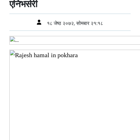
एनिभर्सरी
१८ जेष्ठ २०७२, सोमबार २१:१८