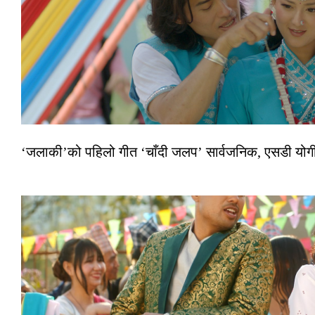
‘जलाकी’को पहिलो गीत ‘चाँदी जलप’ सार्वजनिक, एसडी योगी–अञ