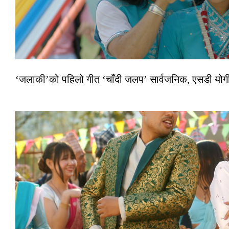
‘जलाकी’को पहिलो गीत ‘चाँदी जलप’ सार्वजनिक, एसडी योगी–अञ