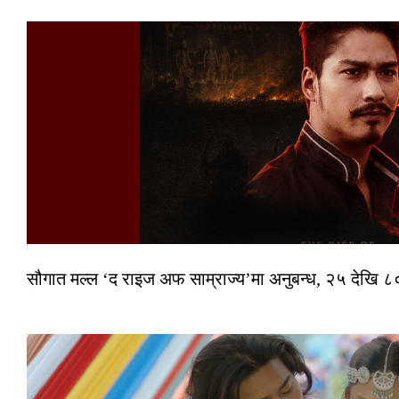
सौगात मल्ल ‘द राइज अफ साम्राज्य’मा अनुबन्ध, २५ देखि ८०