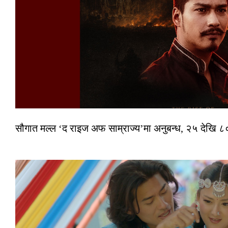
सौगात मल्ल ‘द राइज अफ साम्राज्य’मा अनुबन्ध, २५ देखि ८०