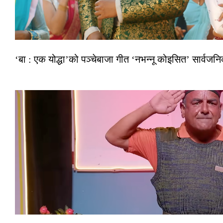
‘बा : एक योद्धा’को पञ्चेबाजा गीत ‘नभन्नू कोइसित’ सार्वज