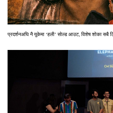
प्रदर्शनअघि नै युकेमा ‘हली’ सोल्ड आउट, विशेष शोका सबै 