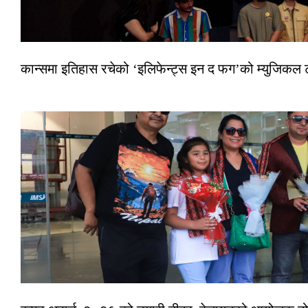
कान्समा इतिहास रचेको ‘इलिफेन्ट्स इन द फग’को म्युजिकल ट