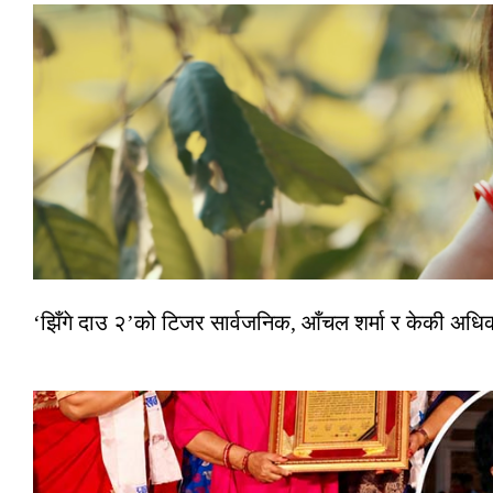
‘झिँगे दाउ २’को टिजर सार्वजनिक, आँचल शर्मा र केकी अधि