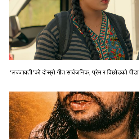
‘लज्जावती’को दोस्रो गीत सार्वजनिक, प्रेम र विछोडको पीड