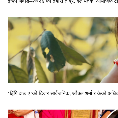
इन्फा अवार्ड–२०२६ को तयारी तीव्र, बेलायतको आयोजक टोल
‘झिँगे दाउ २’को टिजर सार्वजनिक, आँचल शर्मा र केकी अधि