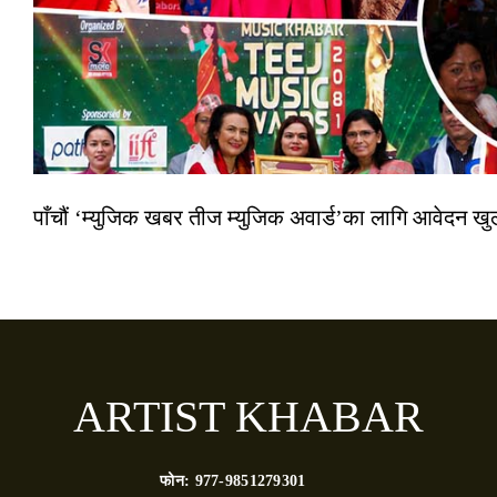
पाँचौं ‘म्युजिक खबर तीज म्युजिक अवार्ड’का लागि आवेदन खुला
ARTIST KHABAR
फोन:
977-9851279301