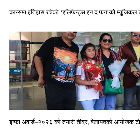
कान्समा इतिहास रचेको ‘इलिफेन्ट्स इन द फग’को म्युजिकल ट
इन्फा अवार्ड–२०२६ को तयारी तीव्र, बेलायतको आयोजक टोल