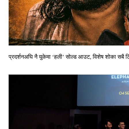
प्रदर्शनअघि नै युकेमा ‘हली’ सोल्ड आउट, विशेष शोका सबै 