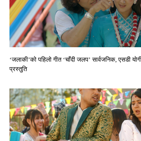
‘जलाकी’को पहिलो गीत ‘चाँदी जलप’ सार्वजनिक, एसडी योगी–
प्रस्तुति