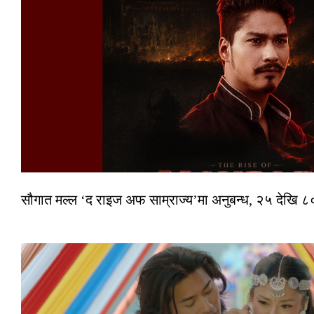
सौगात मल्ल ‘द राइज अफ साम्राज्य’मा अनुबन्ध, २५ देखि ८०