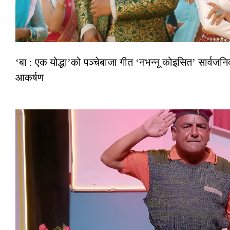
‘बा : एक योद्धा’को पञ्चेबाजा गीत ‘नभन्नू कोइसित’ सार्वज
आकर्षण