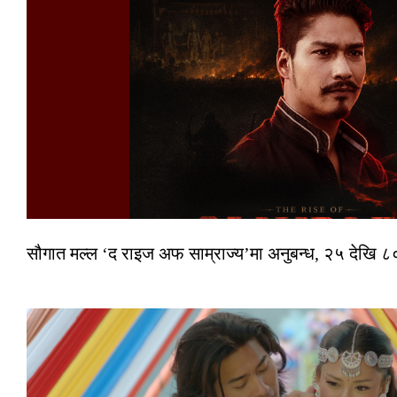
सौगात मल्ल ‘द राइज अफ साम्राज्य’मा अनुबन्ध, २५ देखि ८०