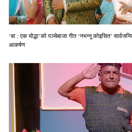
‘बा : एक योद्धा’को पञ्चेबाजा गीत ‘नभन्नू कोइसित’ सार्वज
आकर्षण