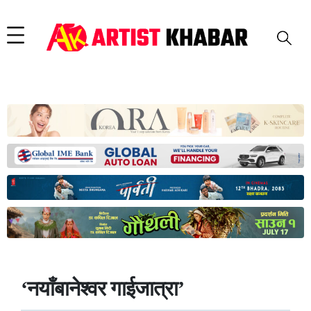
‘नयाँबानेश्वर गाईजात्रा’