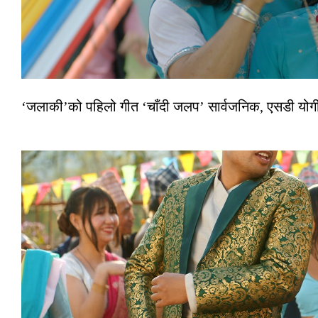
‘जलाकी’को पहिलो गीत ‘चाँदी जलप’ सार्वजनिक, एसडी योगी–अञ