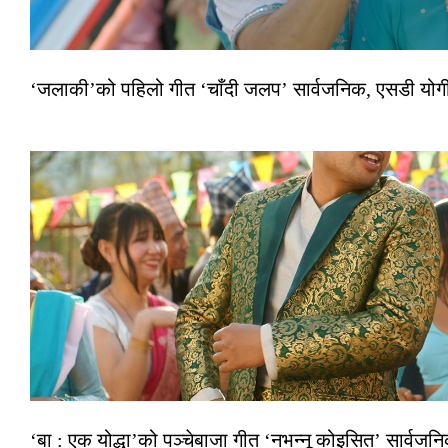
‘जलाकी’को पहिलो गीत ‘चाँदी जलप’ सार्वजनिक, एसडी योगी–अञ
‘बा : एक योद्धा’को पञ्चेबाजा गीत ‘नभन्नू कोइसित’ सार्वज