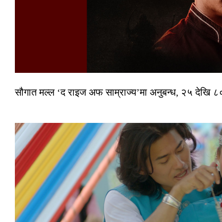
सौगात मल्ल ‘द राइज अफ साम्राज्य’मा अनुबन्ध, २५ देखि ८०