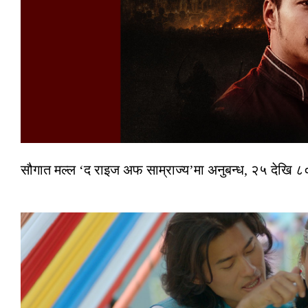
सौगात मल्ल ‘द राइज अफ साम्राज्य’मा अनुबन्ध, २५ देखि ८०