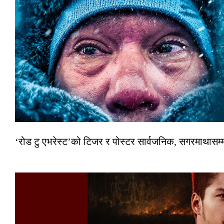
‘रोड टु एभरेस्ट’को टिजर र पोस्टर सार्वजनिक, सगरमाथासम्