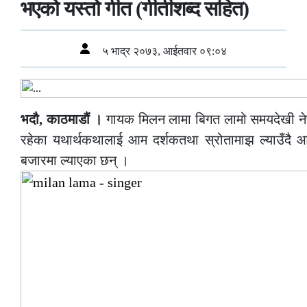
भएको यस्तो गीत (गीतीशब्द सहित)
५ भाद्र २०७३, आईतवार ०९:०४
भदौ, काठमाडौं ।
गायक मिलन लामा बिगत लामो समयदेखी नेप
रहेका यथार्थकथालाई आम दर्शकतथा स्रोतामाझ ल्याउँदै
बजारमा ल्याएका छन् ।