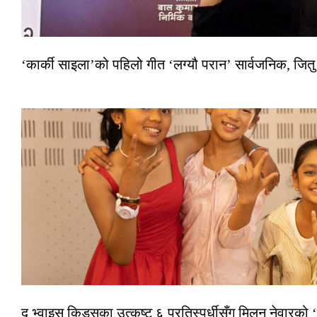
‘कार्की साइला’को पहिलो गीत ‘लग्यौ परान’ सार्वजनिक, जितु
द भ्वाइस किड्सका उत्कृष्ट ६ प्रतिस्पर्धीसँग मिलन नेवारको 