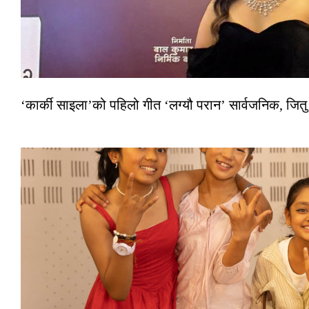
‘कार्की साइला’को पहिलो गीत ‘लग्यौ परान’ सार्वजनिक, जितु