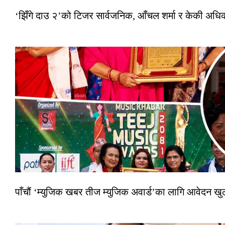
‘झिँगे दाउ २’को टिजर सार्वजनिक, आँचल शर्मा र केकी अधि
पाँचौं ‘म्युजिक खबर तीज म्युजिक अवार्ड’का लागि आवेदन खुला