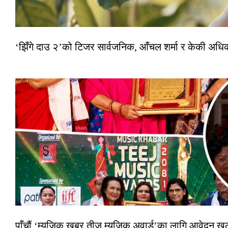
‘झिँगे दाउ २’को टिजर सार्वजनिक, आँचल शर्मा र केकी अधि
पाँचौं ‘म्युजिक खबर तीज म्युजिक अवार्ड’का लागि आवेदन खुला