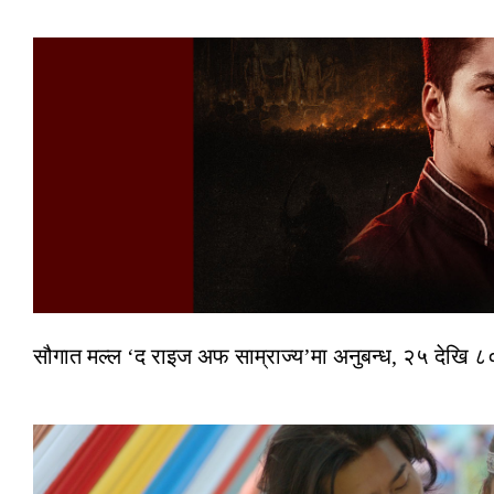
सौगात मल्ल ‘द राइज अफ साम्राज्य’मा अनुबन्ध, २५ देखि ८०