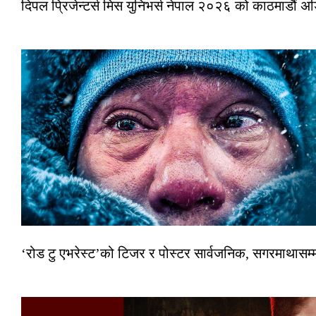
दिपल प्रिजेन्टर्स मिस युनिभर्स नेपाल २०२६ को काठमाडौं 
‘रोड टु एभरेस्ट’को टिजर र पोस्टर सार्वजनिक, सगरमाथासम्