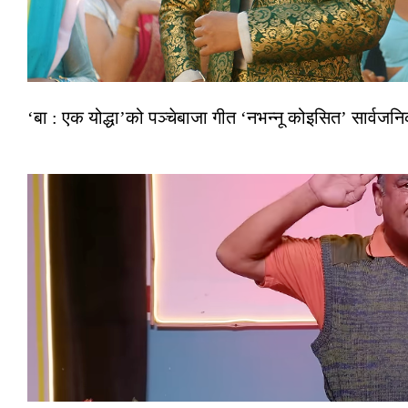
‘बा : एक योद्धा’को पञ्चेबाजा गीत ‘नभन्नू कोइसित’ सार्वज