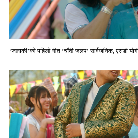
‘जलाकी’को पहिलो गीत ‘चाँदी जलप’ सार्वजनिक, एसडी योगी–अञ