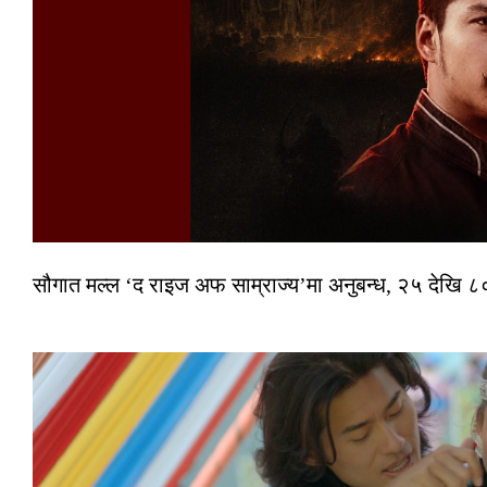
सौगात मल्ल ‘द राइज अफ साम्राज्य’मा अनुबन्ध, २५ देखि ८०