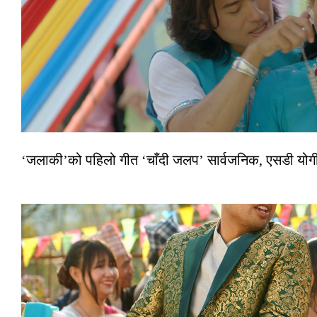
‘जलाकी’को पहिलो गीत ‘चाँदी जलप’ सार्वजनिक, एसडी योगी–अञ