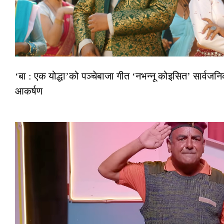
‘बा : एक योद्धा’को पञ्चेबाजा गीत ‘नभन्नू कोइसित’ सार्वज
आकर्षण