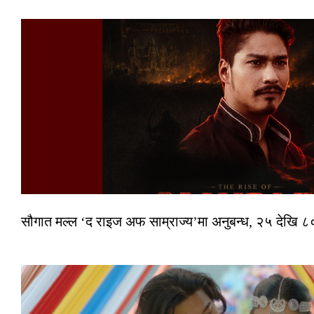
सौगात मल्ल ‘द राइज अफ साम्राज्य’मा अनुबन्ध, २५ देखि ८०