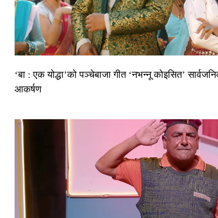
‘बा : एक योद्धा’को पञ्चेबाजा गीत ‘नभन्नू कोइसित’ सार्वज
आकर्षण