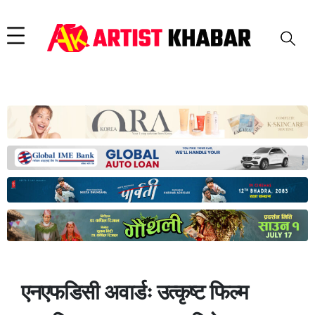
एनएफडिसी अवार्डः उत्कृष्ट फिल्म