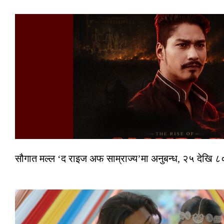
सौगात मल्ल ‘द राइज अफ साम्राज्य’मा अनुबन्ध, २५ देखि ८०