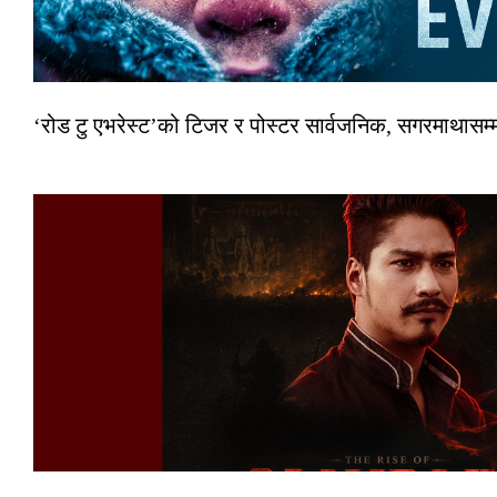
‘रोड टु एभरेस्ट’को टिजर र पोस्टर सार्वजनिक, सगरमाथासम्