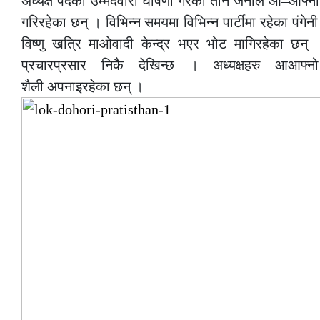
अध्यक्ष पदका उम्मेदवारी घोषणा गरेका तीनै जनाले आ–आफ्ना प
गरिरहेका छन् । विभिन्न समयमा विभिन्न पार्टीमा रहेका पंगेन
विष्णु खत्रि माओवादी केन्द्र भएर भोट मागिरहेका छन्
प्रचारप्रसार निकै देखिन्छ । अध्यक्षहरु आआफ्नो
शैली अपनाइरहेका छन् ।