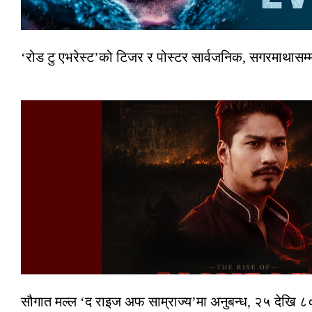
‘रोड टु एभरेस्ट’को टिजर र पोस्टर सार्वजनिक, सगरमाथासम्
सौगात मल्ल ‘द राइज अफ साम्राज्य’मा अनुबन्ध, २५ देखि ८०