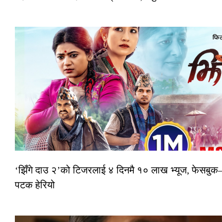
‘झिँगे दाउ २’को टिजरलाई ४ दिनमै १० लाख भ्यूज, फेसबु
पटक हेरियो